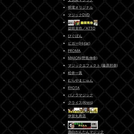
明電オリジナル
マジックDVD
益田克也／ATTO
ひぐぽん
ヒガー(Higar)
PROMA
MAJION(野島伸幸)
マジックエフェクト (藤原邦恭)
松井一真
むらやまじゅん
RYOTA
パノラマジック
クライス(Kreis)
伊賀丸商店
面白かんたんマジック