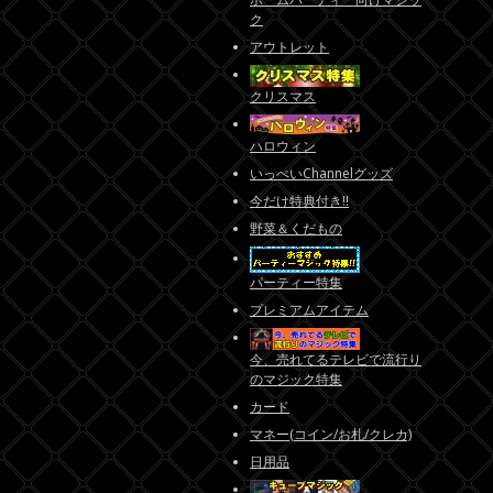
ク
アウトレット
クリスマス
ハロウィン
いっぺいChannelグッズ
今だけ特典付き!!
野菜＆くだもの
パーティー特集
プレミアムアイテム
今、売れてるテレビで流行り
のマジック特集
カード
マネー(コイン/お札/クレカ)
日用品