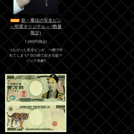
新・魔法の安全ピン
＜明電オリジナル＞ (数量
限定)
1,680円(税込)
つながった安全ピンが、一瞬で外
れてしまう!! 目の前で起きる超マ
ジック現象!!