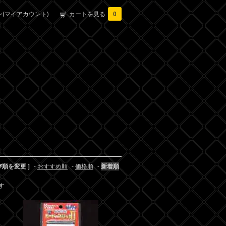
(マイアカウント)
カートを見る
0
び順を変更 ]
-
おすすめ順
-
価格順
-
新着順
ます