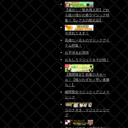
【蔵出し／緊急再入荷】どれ
も残り僅かの希少マジック特
集！【レアもの限定品】
今売れてます！
高価な一点ものマジックアイ
テム特集！
お手頃＆お買得
おもしろマジック＆その他！
【期間限定】初夏の大セー
ル！【残りわずか／早い者勝
ち！】
瞬間変化マジック＋アニメマ
ジック
コロナネタ・マジックシリー
ズ
ホームパーティー向けマジッ