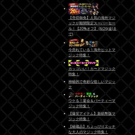
【売切御免】人気の海外マジ
ックが期間限定スーパーセー
ル！【20%オフ】 (6/26(金)ま
で)
今売れている！海外ヒットマ
ジック特集！
カッコいい！カードマジック
特集！
神秘的で奇妙な怪しいマジッ
ク
ウケる！宴会＆パーティーマ
ジック特集！
【爆笑アイテム】新紙幣版マ
ジック特集！
【秘蔵品】ちょっぴりエッチ
な大人のマジック特集！