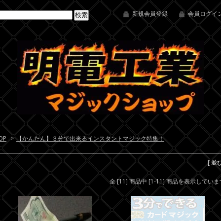
新規会員登録
会員ログイン
OP
>
【かんたん】３分で出来るインスタントマジック特集！
[ 並
全 [11] 商品中 [1-11] 商品を表示してい