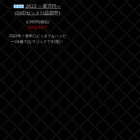
2022 ～寅万円～
(DVDセット) (品切中)
2,365円(税込)
SOLD OUT
2022年！寅年にピッタリなハッピ
ー(法被？)なマジックです(笑)！