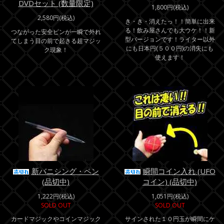
DVDセット (数量限定)
1,800円(税込)
2,580円(税込)
き・き・消えたっ！！簡単に出来
る！飲み屋さんでも大ウケ！！新
つながった安全ピンが一瞬で外れ
型バージョンです！ライター以外
てしまう目の前で起きる超マジッ
にも日本円(５００円)の消失にも
ク現象！
使えます！
新バニシング・ペン
瞬間コイン入れ (UFO
(品切中)
コイン) (品切中)
1,222円(税込)
1,051円(税込)
SOLD OUT
SOLD OUT
カードマジックやコインマジック
サインされた１０円玉が瞬間にケ