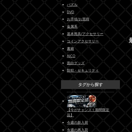
パズル
DVD
お手頃/お買得
金属系
基本用具/アクセサリー
コインアクセサリー
書籍
AICO
面白グッズ
防犯・セキュリティ
タグから探す
【今がチャンス！期間限定
品】
今週の新入荷
今週の再入荷