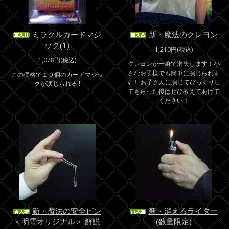
ミラクルカードマジ
新・魔法のクレヨン
ック(1)
1,210円(税込)
1,078円(税込)
クレヨンが一瞬で消失します！小
さなお子様でも簡単に演じられま
この価格で１０個のカードマジッ
す！ お子さんに演じてびっくりし
クが演じられる!!
てもらった後はぜひ教えてあげて
ください！
新・魔法の安全ピン
新・消えるライター
＜明電オリジナル＞ 解説
(数量限定)