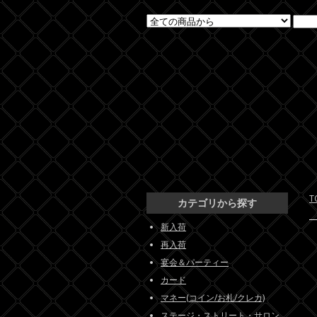
T
カテゴリから探す
新入荷
再入荷
宴会＆パーティー
カード
マネー(コイン/お札/クレカ)
ステージ・ストリート・サロン