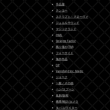
手品屋
テンヨー
スクリプト・マヌーヴァ
ジュエルサウンド
マジックランド
mML
Strange Factor
残り僅か(TM)
フォーサイト
海外作品
DP
Vanishing Inc. Magic
ジョーク
一般／その他
ペン/スプーン
名刺/財布
携帯/時計/カメラ
タバコ/ライター