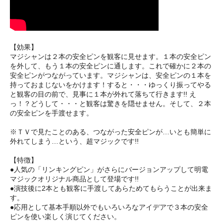
【効果】
マジシャンは２本の安全ピンを観客に見せます。１本の安全ピン
を外して、もう１本の安全ピンに通します。これで確かに２本の
安全ピンがつながっています。マジシャンは、安全ピンの１本を
持っておまじないをかけます！すると・・・ゆっくり振ってやる
と観客の目の前で、見事に１本が外れて落ちて行きます!! え
っ！？どうして・・・と観客は驚きを隠せません。そして、２本
の安全ピンを手渡せます。
※ＴＶで見たことのある、つながった安全ピンが…いとも簡単に
外れてしまう…という、超マジックです!!
【特徴】
●人気の「リンキングピン」がさらにバージョンアップして明電
マジックオリジナル商品として登場です!!
●演技後に2本とも観客に手渡してあらためてもらうことが出来ま
す。
●応用として基本手順以外でもいろいろなアイデアで３本の安全
ピンを使い楽しく演じてください。