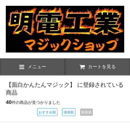
メニュー
カートを見る
【面白かんたんマジック】 に登録されている
商品
40
件の商品が見つかりました
おすすめ順
価格順
新着順