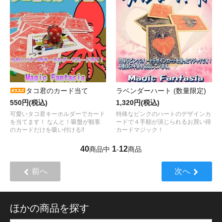
タコ君のカード当て
ラベンダーハート (数量限定)
550円(税込)
1,320円(税込)
可愛いタコ君キーホルダーでカード
特殊なピンクのハートのデザインカ
を当てます！ なんと！吸盤が観客
ードで４手順が演じられるお買い得
のカードだけを吸い付ける!!
カードマジック！
40
1
12
商品中
-
商品
前へ
次へ
ほかの商品を探す