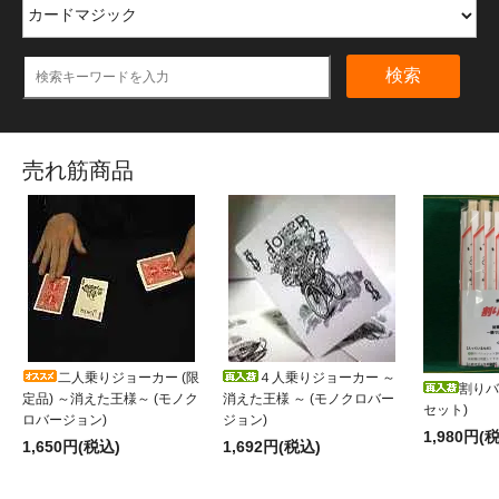
検索
売れ筋商品
二人乗りジョーカー (限
４人乗りジョーカー ～
割りバ
定品) ～消えた王様～ (モノク
消えた王様 ～ (モノクロバー
セット)
ロバージョン)
ジョン)
1,980円(
1,650円(税込)
1,692円(税込)