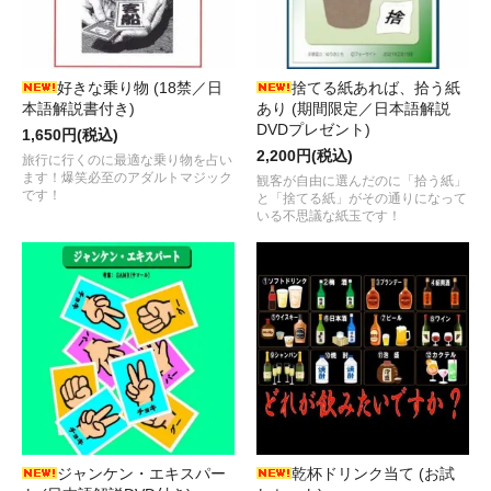
好きな乗り物 (18禁／日
捨てる紙あれば、拾う紙
本語解説書付き)
あり (期間限定／日本語解説
DVDプレゼント)
1,650円(税込)
2,200円(税込)
旅行に行くのに最適な乗り物を占い
ます！爆笑必至のアダルトマジック
観客が自由に選んだのに「拾う紙」
です！
と「捨てる紙」がその通りになって
いる不思議な紙玉です！
ジャンケン・エキスパー
乾杯ドリンク当て (お試