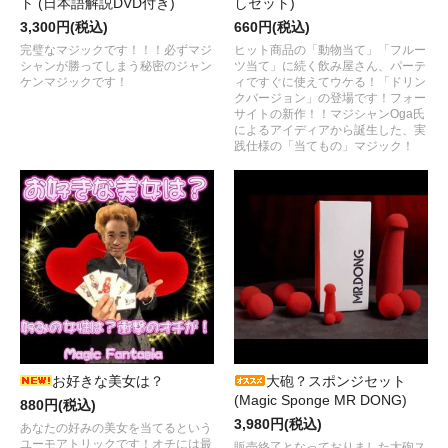
ト (日本語解説DVD付き)
しセット)
3,300円(税込)
660円(税込)
完璧なマジックです！！！必ずマジ
ヒット商品の「動物当て」「フルー
シャンが勝ってしまう秘密のジャン
ツ当て」に続く飲み屋さん、パーテ
ケンマジックです！
ィですぐに使えてウケる！「ドリン
クバージョン」の登場です！フォー
サイトの新作！！マジシャンOga氏
によるアイディアから誕生した、実
践仕様の「当てもの」マジック！
お好きな美女は？
大砲？スポンジセット
(Magic Sponge MR DONG)
880円(税込)
3,980円(税込)
あなたの好みの美女を当てるという
ユーモアトリックです！オチには最
販売終了となっておりました大砲ス