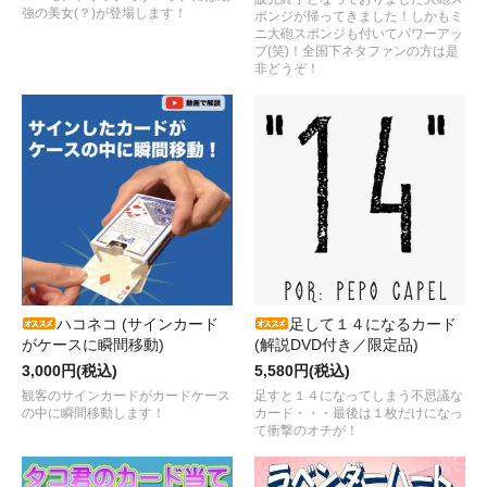
強の美女(？)が登場します！
ポンジが帰ってきました！しかもミ
ニ大砲スポンジも付いてパワーアッ
プ(笑)！全国下ネタファンの方は是
非どうぞ！
ハコネコ (サインカード
足して１４になるカード
がケースに瞬間移動)
(解説DVD付き／限定品)
3,000円(税込)
5,580円(税込)
観客のサインカードがカードケース
足すと１４になってしまう不思議な
の中に瞬間移動します！
カード・・・最後は１枚だけになっ
て衝撃のオチが！