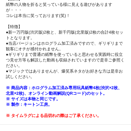
紙幣の人物を折ると笑っている様に見える遊びがあります
が・・・
コレは本当に笑っております(笑)！
【特徴】
●新一万円版(渋沢版)2枚と、新千円版(北里版)2枚の合計4枚セッ
トとなります。
●当店バージョンはホログラム加工済みですので、ギリギリまで
観客にオチが感付かれません。
●ギリギリまで普通の紙幣を使っていると思わせる実践時に役立
つ見せ方等も解説した動画も収録されていますので是非ご参照く
ださい。
●マジックではありませんが、爆笑系ネタがお好きな方は是非お
試しください。
※ 商品内容：ホログラム加工済み専用玩具紙幣4枚(渋沢×2枚、
北里×2枚)、オンライン動画解説(QRコード)のセット。
※ サイズは本物と同じです。
※ 製作：キートン工房。
※ タイムラグによる品切れの際はご了承ください。