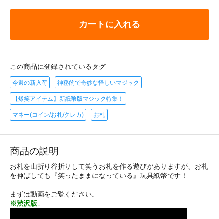
カートに入れる
この商品に登録されているタグ
今週の新入荷
神秘的で奇妙な怪しいマジック
【爆笑アイテム】新紙幣版マジック特集！
マネー(コイン/お札/クレカ)
お札
商品の説明
お札を山折り谷折りして笑うお札を作る遊びがありますが、お札
を伸ばしても『笑ったままになっている』玩具紙幣です！
まずは動画をご覧ください。
※渋沢版↓