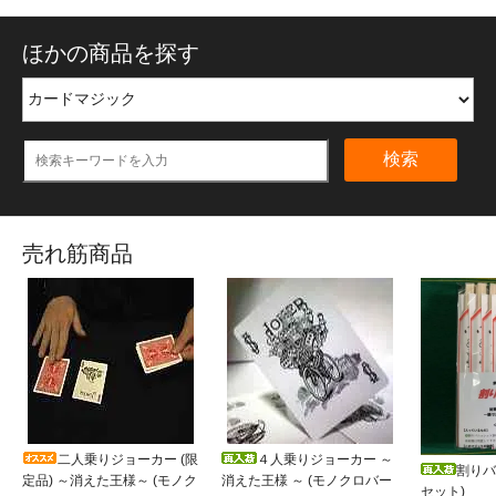
ほかの商品を探す
検索
売れ筋商品
二人乗りジョーカー (限
４人乗りジョーカー ～
割りバ
定品) ～消えた王様～ (モノク
消えた王様 ～ (モノクロバー
セット)