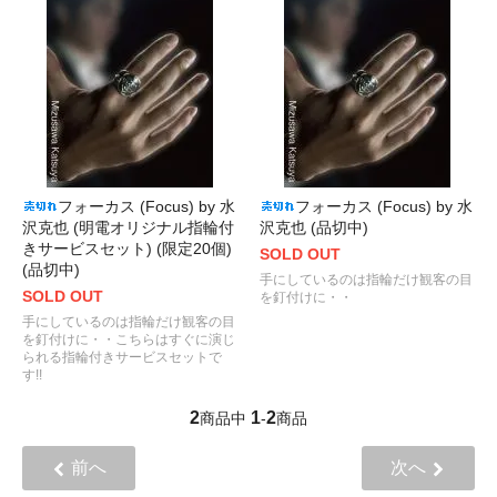
フォーカス (Focus) by 水
フォーカス (Focus) by 水
沢克也 (明電オリジナル指輪付
沢克也 (品切中)
きサービスセット) (限定20個)
SOLD OUT
(品切中)
手にしているのは指輪だけ観客の目
SOLD OUT
を釘付けに・・
手にしているのは指輪だけ観客の目
を釘付けに・・こちらはすぐに演じ
られる指輪付きサービスセットで
す!!
2
1
2
商品中
-
商品
前へ
次へ