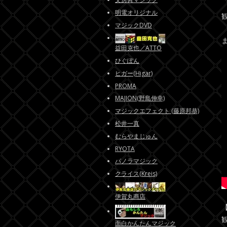
明電オリジナル
マジックDVD
益田克也／ATTO
ひぐぽん
ヒガー(Higar)
PROMA
MAJION(野島伸幸)
マジックエフェクト (藤原邦恭)
松井一真
むらやまじゅん
RYOTA
パノラマジック
クライス(Kreis)
伊賀丸商店
面白かんたんマジック