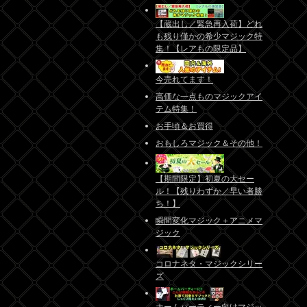
【蔵出し／緊急再入荷】どれ
も残り僅かの希少マジック特
集！【レアもの限定品】
今売れてます！
高価な一点ものマジックアイ
テム特集！
お手頃＆お買得
おもしろマジック＆その他！
【期間限定】初夏の大セー
ル！【残りわずか／早い者勝
ち！】
瞬間変化マジック＋アニメマ
ジック
コロナネタ・マジックシリー
ズ
ホームパーティー向けマジッ