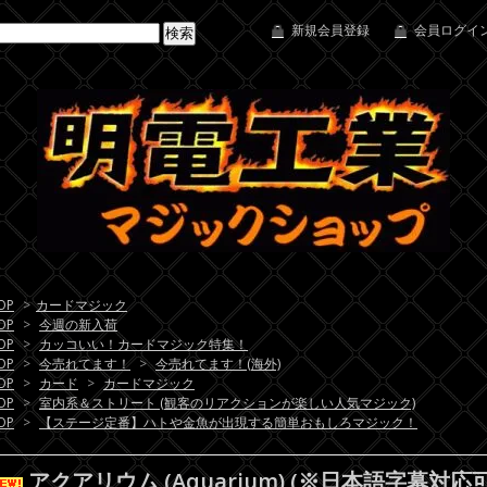
新規会員登録
会員ログイン
OP
>
カードマジック
OP
>
今週の新入荷
OP
>
カッコいい！カードマジック特集！
OP
>
今売れてます！
>
今売れてます！(海外)
OP
>
カード
>
カードマジック
OP
>
室内系＆ストリート (観客のリアクションが楽しい人気マジック)
OP
>
【ステージ定番】ハトや金魚が出現する簡単おもしろマジック！
アクアリウム (Aquarium) (※日本語字幕