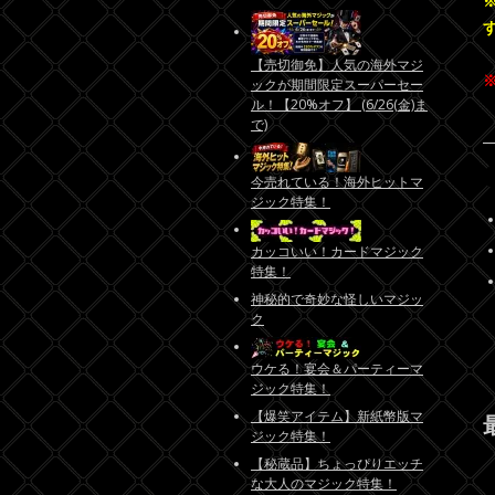
【売切御免】人気の海外マジ
ックが期間限定スーパーセー
ル！【20%オフ】 (6/26(金)ま
で)
今売れている！海外ヒットマ
ジック特集！
カッコいい！カードマジック
特集！
神秘的で奇妙な怪しいマジッ
ク
ウケる！宴会＆パーティーマ
ジック特集！
【爆笑アイテム】新紙幣版マ
ジック特集！
【秘蔵品】ちょっぴりエッチ
な大人のマジック特集！