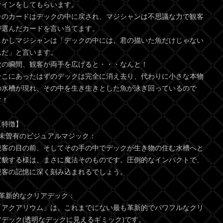
サインをしてもらいます。
そのカードはデックの中に戻され、マジシャンは不思議な力で観客
が選んだカードを言い当てます。
しかしマジシャンは「デックの中には、君の描いた魚だけじゃない
んだ」と言います。
次の瞬間、観客が両手を広げると・・・なんと！
そこにあったはずのデックは完全に消え去り、代わりに小さな本物
の水槽が現れ、その中を生き生きとした魚が泳ぎ回っているので
す！
【特徴】
●未曽有のビジュアルマジック：
観客の目の前、そしてその手の中でデックが生き物の住む水槽へと
変貌する様は、まさに魔法そのものです。圧倒的なインパクトで、
観客の記憶に深く刻み込まれるでしょう。
●革新的なクリアデック：
「アクアリウム」は、これまでにない最も革新的でパワフルなクリ
アデック(透明なデックに見えるギミック)です。