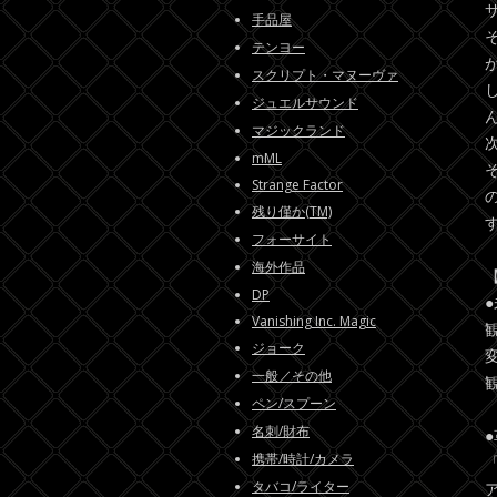
手品屋
テンヨー
スクリプト・マヌーヴァ
ジュエルサウンド
マジックランド
mML
Strange Factor
残り僅か(TM)
フォーサイト
海外作品
DP
Vanishing Inc. Magic
ジョーク
一般／その他
ペン/スプーン
名刺/財布
携帯/時計/カメラ
タバコ/ライター