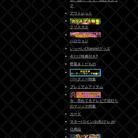
ク
アウトレット
クリスマス
ハロウィン
いっぺいChannelグッズ
今だけ特典付き!!
野菜＆くだもの
パーティー特集
プレミアムアイテム
今、売れてるテレビで流行り
のマジック特集
カード
マネー(コイン/お札/クレカ)
日用品