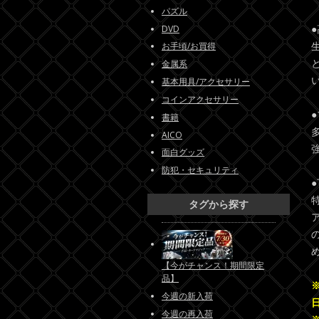
パズル
DVD
お手頃/お買得
金属系
基本用具/アクセサリー
コインアクセサリー
書籍
AICO
面白グッズ
防犯・セキュリティ
タグから探す
【今がチャンス！期間限定
品】
今週の新入荷
今週の再入荷