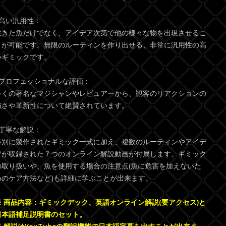
●高い汎用性：
生きた魚だけでなく、アイデア次第で他の様々な物を出現させるこ
とが可能です。無限のルーティンを作り出せる、非常に汎用性の高
いギミックです。
●プロフェッショナルな評価：
多くの著名なマジシャンやレビュアーから、観客のリアクションの
強さや革新性について絶賛されています。
●丁寧な解説：
特別に製作されたギミック一式に加え、複数のルーティンやアイデ
アが収録された７つのオンライン解説動画が付属します。ギミック
の取り扱いや、魚を使用する場合の注意点(魚に危害を加えないた
めのケア方法など)も詳細に学ぶことが出来ます。
※ 商品内容：ギミックデック、英語オンライン解説(要アクセス)と
日本語補足説明書のセット。