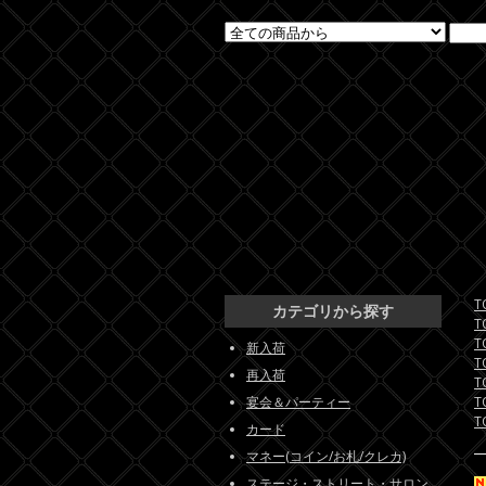
T
カテゴリから探す
T
T
新入荷
T
再入荷
T
宴会＆パーティー
T
T
カード
マネー(コイン/お札/クレカ)
ステージ・ストリート・サロン