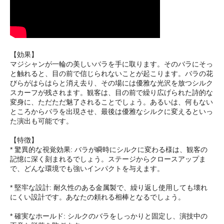
【効果】
マジシャンが一輪の美しいバラを手に取ります。そのバラにそっ
と触れると、目の前で信じられないことが起こります。バラの花
びらがはらはらと消え去り、その場には優雅な光沢を放つシルク
スカーフが残されます。観客は、目の前で繰り広げられた詩的な
変身に、ただただ魅了されることでしょう。あるいは、何もない
ところからバラを出現させ、最後は優雅なシルクに変えるといっ
た演出も可能です。
【特徴】
* 驚異的な視覚効果: バラが瞬時にシルクに変わる様は、観客の
記憶に深く刻まれるでしょう。ステージからクロースアップま
で、どんな環境でも強いインパクトを与えます。
* 堅牢な設計: 耐久性のある金属製で、繰り返し使用しても壊れ
にくい設計です。あなたの頼れる相棒となるでしょう。
* 確実なホールド: シルクのバラをしっかりと固定し、演技中の