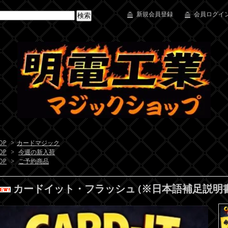
新規会員登録
会員ログイン
OP
>
カードマジック
OP
>
今週の新入荷
OP
>
ご予約商品
カードイット・フラッシュ (※日本語補足説明書