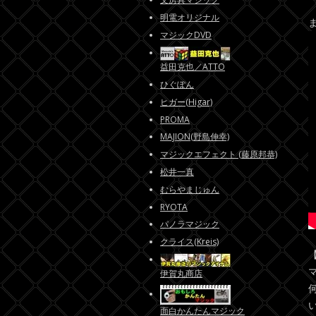
明電オリジナル
マジックDVD
益田克也／ATTO
ひぐぽん
ヒガー(Higar)
PROMA
MAJION(野島伸幸)
マジックエフェクト (藤原邦恭)
松井一真
むらやまじゅん
RYOTA
パノラマジック
クライス(Kreis)
伊賀丸商店
面白かんたんマジック