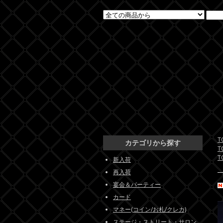
T
カテゴリから探す
T
T
新入荷
再入荷
宴会＆パーティー
カード
マネー(コイン/お札/クレカ)
ステージ・ストリート・サロン