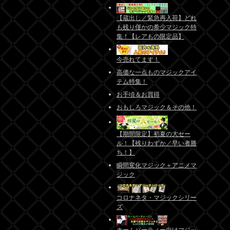
【蔵出し／緊急再入荷】どれ
も残り僅かの希少マジック特
集！【レアもの限定品】
今売れてます！
高価な一点ものマジックアイ
テム特集！
お手頃＆お買得
おもしろマジック＆その他！
【期間限定】初夏の大セー
ル！【残りわずか／早い者勝
ち！】
瞬間変化マジック＋アニメマ
ジック
コロナネタ・マジックシリー
ズ
ホームパーティー向けマジッ