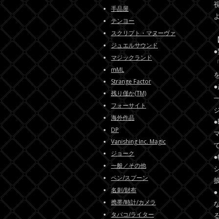
手品屋
テンヨー
スクリプト・マヌーヴァ
ジュエルサウンド
マジックランド
mML
Strange Factor
残り僅か(TM)
フォーサイト
海外作品
DP
Vanishing Inc. Magic
ジョーク
一般／その他
ペン/スプーン
名刺/財布
携帯/時計/カメラ
タバコ/ライター