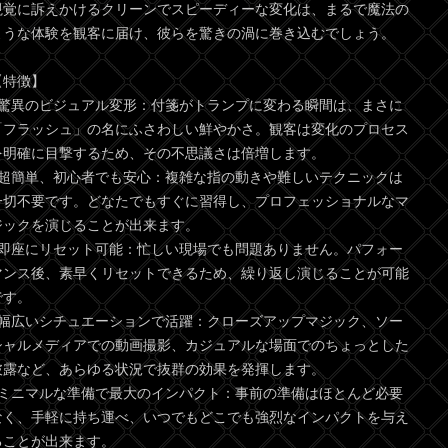
視覚に訴えかけるクリーンでスピーディーな変化は、まるで魔法の
ような体験を観客に届け、彼らを驚きの渦に巻き込むでしょう。
【特徴】
●驚異のビジュアル変形：付箋がトランプに変わる瞬間は、まさに
「フラッシュ」の名にふさわしい鮮やかさ。観客は変化のプロセス
を明確に目撃するため、その不思議さは倍増します。
●超簡単、初心者でも安心：複雑な指の動きや難しいテクニックは
一切不要です。どなたでもすぐに習得し、プロフェッショナルなマ
ジックを演じることが出来ます。
●即座にリセット可能：忙しい現場でも問題ありません。パフォー
マンス後、素早くリセットできるため、繰り返し演じることが可能
です。
●幅広いシチュエーションで活躍：クローズアップマジック、ソー
シャルメディアでの動画撮影、カジュアルな場面でのちょっとした
披露など、あらゆる状況で抜群の効果を発揮します。
●ミニマルな準備で最大のインパクト：事前の準備はほとんど必要
なく、手軽に持ち運べ、いつでもどこでも強烈なインパクトを与え
ることが出来ます。