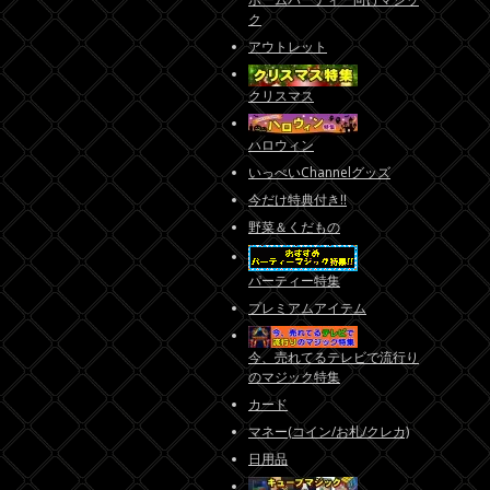
ク
アウトレット
クリスマス
ハロウィン
いっぺいChannelグッズ
今だけ特典付き!!
野菜＆くだもの
パーティー特集
プレミアムアイテム
今、売れてるテレビで流行り
のマジック特集
カード
マネー(コイン/お札/クレカ)
日用品