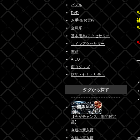
パズル
DVD
お手頃/お買得
金属系
基本用具/アクセサリー
コインアクセサリー
書籍
AICO
面白グッズ
防犯・セキュリティ
タグから探す
【今がチャンス！期間限定
品】
今週の新入荷
今週の再入荷