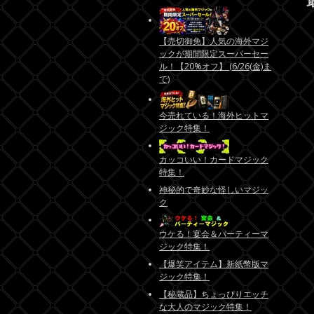
【売切御免】人気の海外マジ
ックが期間限定スーパーセー
ル！【20%オフ】 (6/26(金)ま
で)
今売れている！海外ヒットマ
ジック特集！
カッコいい！カードマジック
特集！
神秘的で奇妙な怪しいマジッ
ク
ウケる！宴会＆パーティーマ
ジック特集！
【爆笑アイテム】新紙幣版マ
ジック特集！
【秘蔵品】ちょっぴりエッチ
な大人のマジック特集！