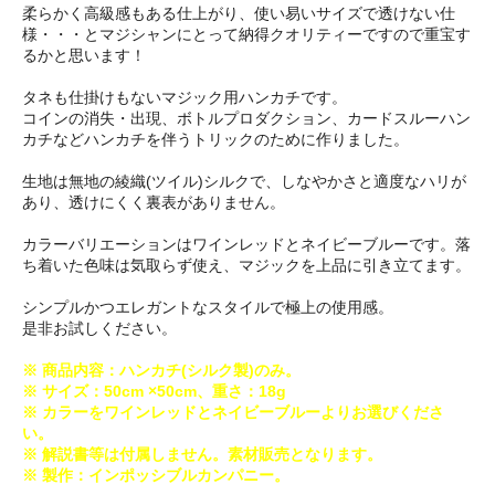
柔らかく高級感もある仕上がり、使い易いサイズで透けない仕
様・・・とマジシャンにとって納得クオリティーですので重宝す
るかと思います！
タネも仕掛けもないマジック用ハンカチです。
コインの消失・出現、ボトルプロダクション、カードスルーハン
カチなどハンカチを伴うトリックのために作りました。
生地は無地の綾織(ツイル)シルクで、しなやかさと適度なハリが
あり、透けにくく裏表がありません。
カラーバリエーションはワインレッドとネイビーブルーです。落
ち着いた色味は気取らず使え、マジックを上品に引き立てます。
シンプルかつエレガントなスタイルで極上の使用感。
是非お試しください。
※ 商品内容：ハンカチ(シルク製)のみ。
※ サイズ：50cm ×50cm、重さ：18g
※ カラーをワインレッドとネイビーブルーよりお選びくださ
い。
※ 解説書等は付属しません。素材販売となります。
※ 製作：インポッシブルカンパニー。