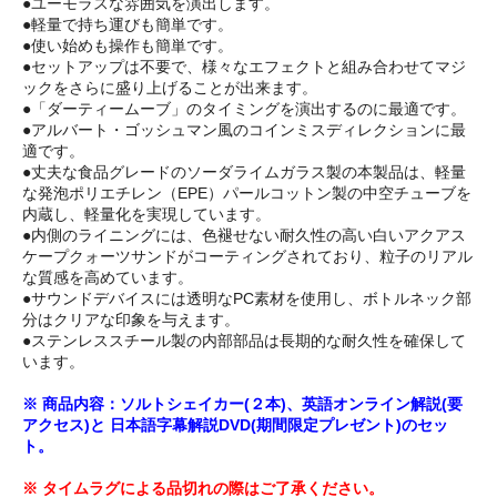
●ユーモラスな雰囲気を演出します。
●軽量で持ち運びも簡単です。
●使い始めも操作も簡単です。
●セットアップは不要で、様々なエフェクトと組み合わせてマジ
ックをさらに盛り上げることが出来ます。
●「ダーティームーブ」のタイミングを演出するのに最適です。
●アルバート・ゴッシュマン風のコインミスディレクションに最
適です。
●丈夫な食品グレードのソーダライムガラス製の本製品は、軽量
な発泡ポリエチレン（EPE）パールコットン製の中空チューブを
内蔵し、軽量化を実現しています。
●内側のライニングには、色褪せない耐久性の高い白いアクアス
ケープクォーツサンドがコーティングされており、粒子のリアル
な質感を高めています。
●サウンドデバイスには透明なPC素材を使用し、ボトルネック部
分はクリアな印象を与えます。
●ステンレススチール製の内部部品は長期的な耐久性を確保して
います。
※ 商品内容：ソルトシェイカー(２本)、英語オンライン解説(要
アクセス)と 日本語字幕解説DVD(期間限定プレゼント)のセッ
ト。
※ タイムラグによる品切れの際はご了承ください。