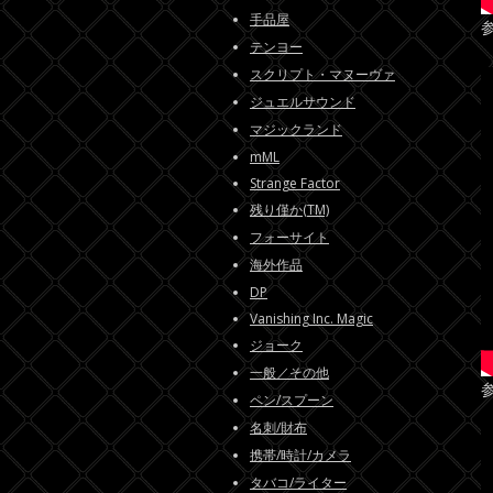
手品屋
テンヨー
スクリプト・マヌーヴァ
ジュエルサウンド
マジックランド
mML
Strange Factor
残り僅か(TM)
フォーサイト
海外作品
DP
Vanishing Inc. Magic
ジョーク
一般／その他
ペン/スプーン
名刺/財布
携帯/時計/カメラ
タバコ/ライター