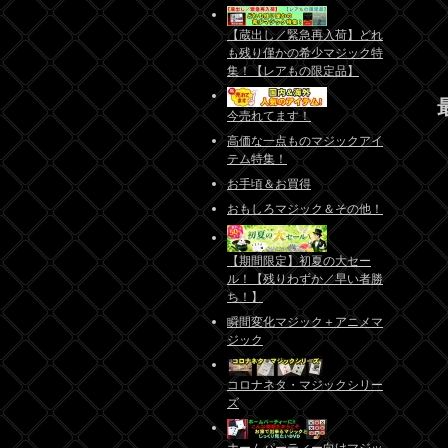
【蔵出し／緊急再入荷】どれ
も残り僅かの希少マジック特
集！【レアもの限定品】
今売れてます！
高価な一点ものマジックアイ
テム特集！
お手頃＆お買得
おもしろマジック＆その他！
【期間限定】初夏の大セー
ル！【残りわずか／早い者勝
ち！】
瞬間変化マジック＋アニメマ
ジック
コロナネタ・マジックシリー
ズ
ホームパーティー向けマジッ