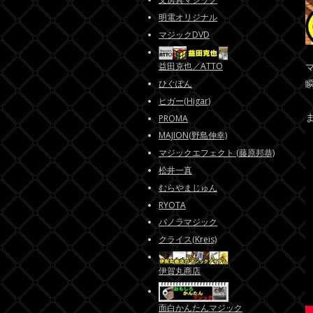
明電オリジナル
マジックDVD
益田克也／ATTO
ひぐぽん
ヒガー(Higar)
PROMA
MAJION(野島伸幸)
マジックエフェクト (藤原邦恭)
松井一真
むらやまじゅん
RYOTA
パノラマジック
クライス(Kreis)
伊賀丸商店
面白かんたんマジック