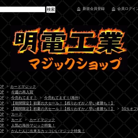
新規会員登録
会員ログイン
OP
>
カードマジック
OP
>
今週の再入荷
OP
>
今売れてます！
>
今売れてます！(海外)
OP
>
【期間限定】初夏の大セール！【残りわずか／早い者勝ち！】
OP
>
【期間限定】初夏の大セール！【残りわずか／早い者勝ち！】
>
50％オフ
OP
>
カード
OP
>
カード
>
カードマジック
OP
>
人気の海外マジック特集！
OP
>
かんたんに出来るカッコいいマジック特集！