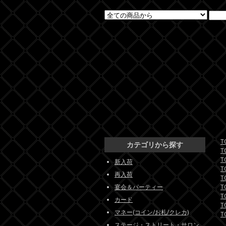
T
カテゴリから探す
T
T
新入荷
T
再入荷
T
宴会＆パーティー
T
T
カード
T
マネー(コイン/お札/クレカ)
T
ステージ・ストリート・サロン