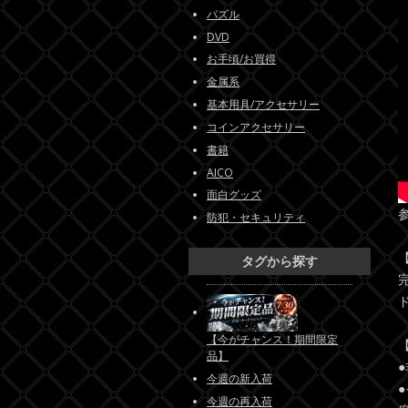
パズル
DVD
お手頃/お買得
金属系
基本用具/アクセサリー
コインアクセサリー
書籍
AICO
面白グッズ
防犯・セキュリティ
タグから探す
【今がチャンス！期間限定
品】
今週の新入荷
今週の再入荷