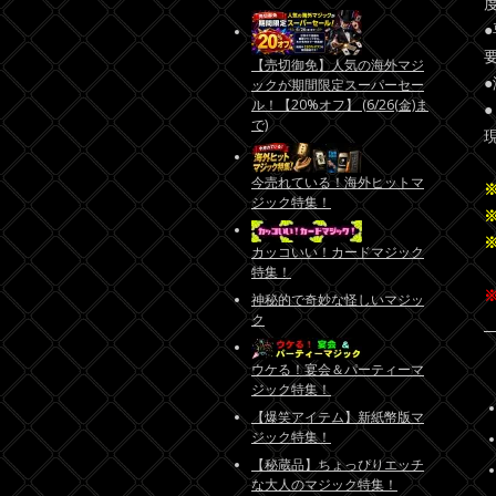
【売切御免】人気の海外マジ
ックが期間限定スーパーセー
ル！【20%オフ】 (6/26(金)ま
で)
今売れている！海外ヒットマ
ジック特集！
カッコいい！カードマジック
特集！
神秘的で奇妙な怪しいマジッ
ク
ウケる！宴会＆パーティーマ
ジック特集！
【爆笑アイテム】新紙幣版マ
ジック特集！
【秘蔵品】ちょっぴりエッチ
な大人のマジック特集！