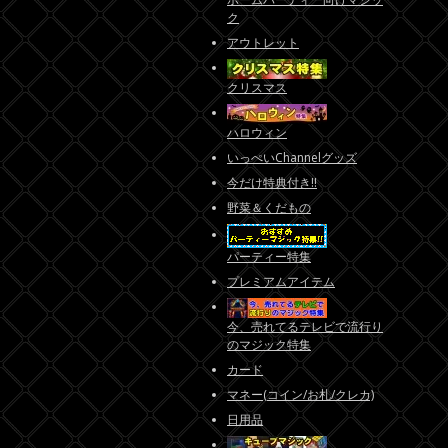
ク
アウトレット
クリスマス
ハロウィン
いっぺいChannelグッズ
今だけ特典付き!!
野菜＆くだもの
パーティー特集
プレミアムアイテム
今、売れてるテレビで流行り
のマジック特集
カード
マネー(コイン/お札/クレカ)
日用品