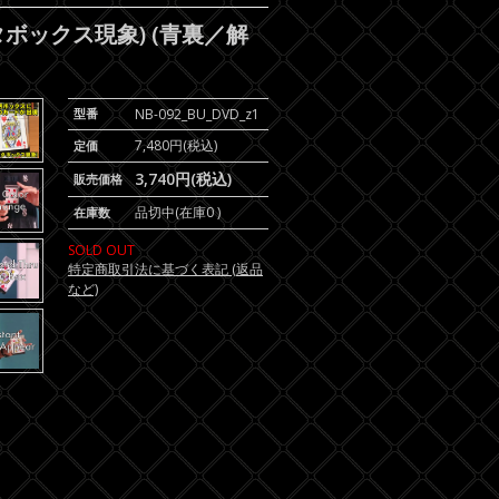
ボックス現象) (青裏／解
型番
NB-092_BU_DVD_z1
7,480円(税込)
定価
3,740円(税込)
販売価格
品切中(在庫0 )
在庫数
SOLD OUT
特定商取引法に基づく表記 (返品
など)