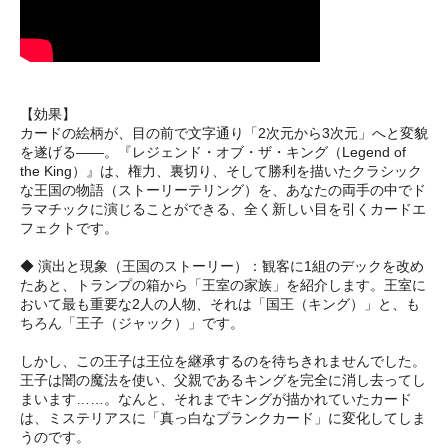
【効果】
カードの絵柄が、目の前で文字通り「2次元から3次元」へと変貌
を遂げる――。『レジェンド・オブ・ザ・キング（Legend of
the King）』は、権力、裏切り、そして勝利を描いたクラシック
な王国の物語（ストーリーテリング）を、あなたの両手の中でド
ラマチックに演じることができる、全く新しい目を引くカードエ
フェクトです。
◆ 演出と現象（王国のストーリー）：観客に1組のデックを改め
たあと、トランプの箱から「王室の家族」を紹介します。王室に
おいて最も重要な2人の人物、それは「国王（キング）」と、も
ちろん「王子（ジャック）」です。
しかし、この王子は王位を継承するのを待ちきれませんでした。
王子は闇の魔法を使い、父親であるキングを完全に消し去ってし
まいます……。なんと、それまでキングが描かれていたカード
は、ミステリアスに「真っ白なブランクカード」に変化してしま
うのです。