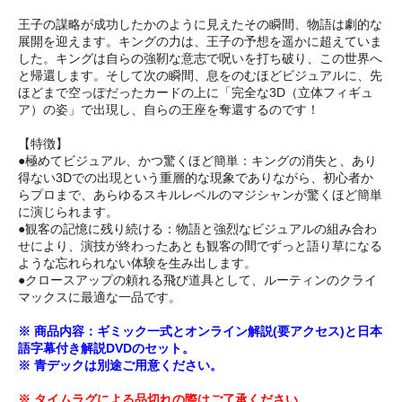
王子の謀略が成功したかのように見えたその瞬間、物語は劇的な
展開を迎えます。キングの力は、王子の予想を遥かに超えていま
した。キングは自らの強靭な意志で呪いを打ち破り、この世界へ
と帰還します。そして次の瞬間、息をのむほどビジュアルに、先
ほどまで空っぽだったカードの上に「完全な3D（立体フィギュ
ア）の姿」で出現し、自らの王座を奪還するのです！
【特徴】
●極めてビジュアル、かつ驚くほど簡単：キングの消失と、あり
得ない3Dでの出現という重層的な現象でありながら、初心者か
らプロまで、あらゆるスキルレベルのマジシャンが驚くほど簡単
に演じられます。
●観客の記憶に残り続ける：物語と強烈なビジュアルの組み合わ
せにより、演技が終わったあとも観客の間でずっと語り草になる
ような忘れられない体験を生み出します。
●クロースアップの頼れる飛び道具として、ルーティンのクライ
マックスに最適な一品です。
※ 商品内容：ギミック一式とオンライン解説(要アクセス)と日本
語字幕付き解説DVDのセット。
※ 青デックは別途ご用意ください。
※ タイムラグによる品切れの際はご了承ください。