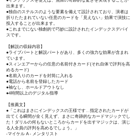
出来ます。
●独自のステルスのような要素を備えて設計されており、演者は
折りたたまれていない任意のカードを「見えない」効果で演技に
投入することが出来ます。
●これまでにない独創的で巧妙に設計されたインデックスデバイ
スです。
【解説の収録内容】
●ライブパートと解説パートがあり、多くの強力な効果が含まれ
ています。
●スィンエアーからの任意の名前付きカード(それ自体で評判を高
めるカード)
●名前入りのカードを封筒に入れる
●電話から名前を登録したカード
●袖なし、ホールドアウトなし
●4時間以上のデジタル指導
【推薦文】
●「これはまさにインデックスの王様です…指定されたカードが
出てくる瞬間が全く見えず、まさに奇跡的なカードマジックでし
た！ダリルの何もないところからカードを出すマジックは、演じ
る人全員の評判を高めるでしょう。」
-マイケル A - メンタリスト