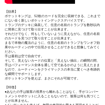
【効果】
ポケットキングは、52枚のカードを完全に収納できる、これまで
にない全く新しいポケットインデックスデバイスです。
トランプのデッキに偽装して、任意の名前のトランプを数秒以内
に簡単に見つけて取り出すことが出来ます。
それだけでなく、何もしていないように見えながら、任意の名前
のカードを見つけて取り出すことが出来ます。
まるで本物の魔法のように、任意の名前のトランプをワンオフ効
果やルーティンの中で出現させることができると想像してみてく
ださい。
手は最初は空で自由です。
そして、見えないカードの位置と「見えない抽出」の瞬間の間、
手はパフォーマンス全体を通して空であるかのように見えたまま
なので、ルーティーンをクライマックスの本当に驚くべき奇跡的
な瞬間でサポートします。
ポケットキングを使えば、まさにそれが可能です。
【特徴】
●あなたの手は観客の視界から離れることはなく、手がコンパー
トメントやポケットに入ることもないので、観客は何も気づくこ
とが出来ません。
●インデックスを使えば、無限の奇跡的な驚きを実現することが