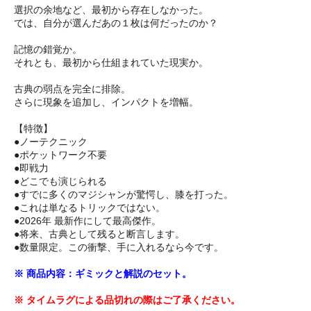
選択の余地など、最初から存在しなかった。
では、自分が選んだあの１枚は何だったのか？
記憶の錯覚か。
それとも、最初から仕組まれていた現実か。
古典の弱点を完全に排除。
さらに現象を追加し、インパクトを増幅。
【特徴】
●ノーテクニック
●ポケットワーク不要
●即戦力
●どこでも演じられる
●すでに多くのマジシャンが驚愕し、膝を打った。
●これは単なるトリックではない。
●2026年 最新作にして最高傑作。
●将来、古典として残ると断言します。
●数量限定。この衝撃、手に入れるなら今です。
※ 商品内容：ギミックと解説のセット。
※ タイムラグによる品切れの際はご了承ください。