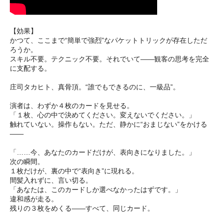
【効果】
かつて、ここまで“簡単で強烈”なパケットトリックが存在しただ
ろうか。
スキル不要。テクニック不要。それでいて――観客の思考を完全
に支配する。
庄司タカヒト、真骨頂。“誰でもできるのに、一級品”。
演者は、わずか４枚のカードを見せる。
「１枚、心の中で決めてください。変えないでください。」
触れていない。操作もない。ただ、静かに“おまじない”をかける
――
「……今、あなたのカードだけが、表向きになりました。」
次の瞬間。
１枚だけが、裏の中で“表向き”に現れる。
間髪入れずに、言い切る。
「あなたは、このカードしか選べなかったはずです。」
違和感が走る。
残りの３枚をめくる――すべて、同じカード。