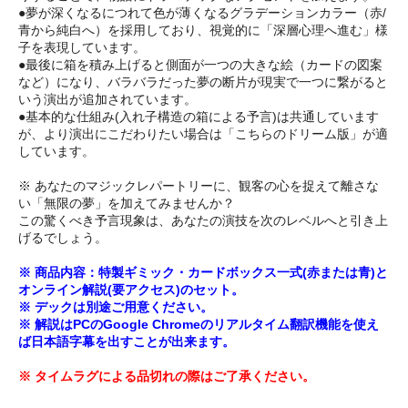
●夢が深くなるにつれて色が薄くなるグラデーションカラー（赤/
青から純白へ）を採用しており、視覚的に「深層心理へ進む」様
子を表現しています。
●最後に箱を積み上げると側面が一つの大きな絵（カードの図案
など）になり、バラバラだった夢の断片が現実で一つに繋がると
いう演出が追加されています。
●基本的な仕組み(入れ子構造の箱による予言)は共通しています
が、より演出にこだわりたい場合は「こちらのドリーム版」が適
しています。
※ あなたのマジックレパートリーに、観客の心を捉えて離さな
い「無限の夢」を加えてみませんか？
この驚くべき予言現象は、あなたの演技を次のレベルへと引き上
げるでしょう。
※ 商品内容：特製ギミック・カードボックス一式(赤または青)と
オンライン解説(要アクセス)のセット。
※ デックは別途ご用意ください。
※ 解説はPCのGoogle Chromeのリアルタイム翻訳機能を使え
ば日本語字幕を出すことが出来ます。
※ タイムラグによる品切れの際はご了承ください。