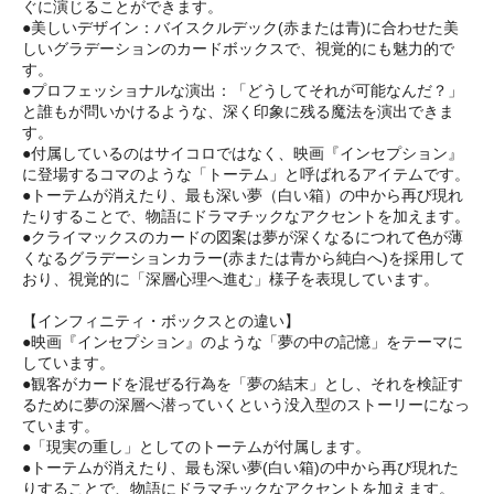
ぐに演じることができます。
●美しいデザイン：バイスクルデック(赤または青)に合わせた美
しいグラデーションのカードボックスで、視覚的にも魅力的で
す。
●プロフェッショナルな演出：「どうしてそれが可能なんだ？」
と誰もが問いかけるような、深く印象に残る魔法を演出できま
す。
●付属しているのはサイコロではなく、映画『インセプション』
に登場するコマのような「トーテム」と呼ばれるアイテムです。
●トーテムが消えたり、最も深い夢（白い箱）の中から再び現れ
たりすることで、物語にドラマチックなアクセントを加えます。
●クライマックスのカードの図案は夢が深くなるにつれて色が薄
くなるグラデーションカラー(赤または青から純白へ)を採用して
おり、視覚的に「深層心理へ進む」様子を表現しています。
【インフィニティ・ボックスとの違い】
●映画『インセプション』のような「夢の中の記憶」をテーマに
しています。
●観客がカードを混ぜる行為を「夢の結末」とし、それを検証す
るために夢の深層へ潜っていくという没入型のストーリーになっ
ています。
●「現実の重し」としてのトーテムが付属します。
●トーテムが消えたり、最も深い夢(白い箱)の中から再び現れた
りすることで、物語にドラマチックなアクセントを加えます。