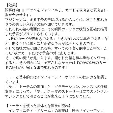
【効果】
観客は自由にデックをシャッフルし、カードを表向きと裏向きに
混ぜ合わせます。
マジシャンは、まるで夢の中に現れるかのように、次々と現れる
６つの美しい入れ子の箱を開いていきます。
それぞれの箱の裏面には、その瞬間のデックの状態を正確に描写
した予言がプリントされています。
「○枚のカードが表向きである」「そのうち○枚は赤色である」な
ど、開くたびに驚くほど正確な予言が現実となるのです。
そして最後の箱が開かれる時、すべての予言が的中した中で、た
った1枚のカードだけが予言の外にあります。
そこで真の魔法が起こります。開かれた箱を積み重ねてタワーに
すると、その側面には、予言されなかったはずのその1枚のカー
ドの絵柄が、完全な形で現れるのです！
・・・と基本的にはインフィニティ・ボックスの仕掛けを踏襲し
ています。
しかし「トーテムの追加」と「グラデーションボックスへの仕様
変更」によって、「夢」がテーマのストーリー仕立てのメンタル
マジックとして演じることが出来るようになりました。
【トーテムを使った具体的な演技の流れ】
「インフィニティ・ドリーム」の演技は、映画『インセプショ