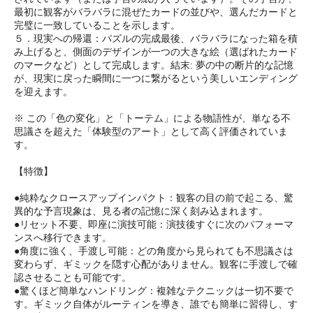
最初に観客がバラバラに混ぜたカードの並びや、選んだカードと
完璧に一致していることを示します。
５．現実への帰還：パズルの完成最後、バラバラになった箱を積
み上げると、側面のデザインが一つの大きな絵（選ばれたカード
のマークなど）として完成します。結末: 夢の中の断片的な記憶
が、現実に戻った瞬間に一つに繋がるという美しいエンディング
を迎えます。
※ この「色の変化」と「トーテム」による物語性が、単なる不
思議さを超えた「体験型のアート」として高く評価されていま
す。
【特徴】
●純粋なクロースアップインパクト：観客の目の前で起こる、驚
異的な予言現象は、見る者の記憶に深く刻み込まれます。
●リセット不要、即座に演技可能：演技後すぐに次のパフォーマ
ンスへ移行できます。
●角度に強く、手渡し可能：どの角度から見られても不思議さは
変わらず、ギミックを隠す心配がありません。観客に手渡しで確
認させることも可能です。
●驚くほど簡単なハンドリング：複雑なテクニックは一切不要で
す。ギミック自体がルーティンを導き、誰でも簡単に習得し、す