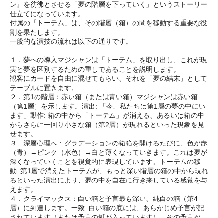
ン』を彷彿とさせる「夢の階層を下っていく」というストーリー
仕立てになっています。
付属の「トーテム」は、その階層（箱）の間を移動する重要な役
割を果たします。
一般的な演技の流れは以下の通りです。
１．夢への導入マジシャンは「トーテム」を取り出し、これが現
実と夢を区別するための重しであることを説明します。
観客にカードを自由に混ぜてもらい、それを「夢の結末」として
テーブルに置きます。
２．第1の階層：赤い箱（または青い箱）マジシャンは赤い箱
（第1層）を示します。演出: 「今、私たちは第1層の夢の中にい
ます」動作: 箱の中から「トーテム」が消える、あるいは箱の中
からさらに一回り小さな箱（第2層）が現れるといった現象を見
せます。
３．深層心理へ：グラデーションの箱箱を開けるたびに、色が赤
（青）→ピンク（水色）→白と薄くなっていきます。これは夢が
深くなっていくことを視覚的に表現しています。トーテムの移
動: 第1層で消えたトーテムが、もっと深い階層の箱の中から現れ
るといった演出により、夢の中を自在に行き来している感覚を与
えます。
４．クライマックス：白い箱と予言最も深い、純白の箱（第4
層）に到達します。一致: 白い箱の底には、あらかじめ予言が記
されています（または予言の紙が入っています）。その予言が、