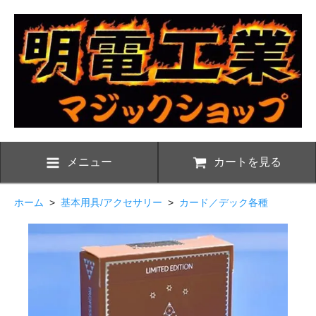
メニュー
カートを見る
ホーム
>
基本用具/アクセサリー
>
カード／デック各種