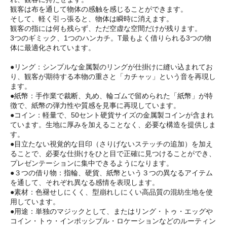
観客は布を通して物体の感触を感じることができます。
そして、軽く引っ張ると、物体は瞬時に消えます。
観客の指には何も残らず、ただ空虚な空間だけが残ります。
3つのギミック、1つのハンカチ。T最もよく借りられる3つの物
体に最適化されています。
●リング：シンプルな金属製のリングが仕掛けに縫い込まれてお
り、観客が期待する本物の重さと「カチャッ」という音を再現し
ます。
●紙幣：手作業で裁断、丸め、輪ゴムで留められた「紙幣」が特
徴で、紙幣の弾力性や質感を見事に再現しています。
●コイン：軽量で、50セント硬貨サイズの金属製コインが含まれ
ています。生地に厚みを加えることなく、必要な構造を提供しま
す。
●目立たない視覚的な目印（さりげないステッチの追加）を加え
ることで、必要な仕掛けをひと目で正確に見つけることができ、
プレゼンテーションに集中できるようになります。
●３つの借り物：指輪、硬貨、紙幣という３つの異なるアイテム
を通して、それぞれ異なる感情を表現します。
●素材：色褪せしにくく、型崩れしにくい高品質の混紡生地を使
用しています。
●用途：単独のマジックとして、またはリング・トゥ・エッグや
コイン・トゥ・インポッシブル・ロケーションなどのルーティン