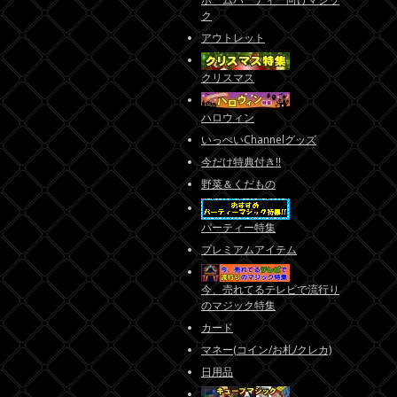
ク
アウトレット
クリスマス
ハロウィン
いっぺいChannelグッズ
今だけ特典付き!!
野菜＆くだもの
パーティー特集
プレミアムアイテム
今、売れてるテレビで流行り
のマジック特集
カード
マネー(コイン/お札/クレカ)
日用品