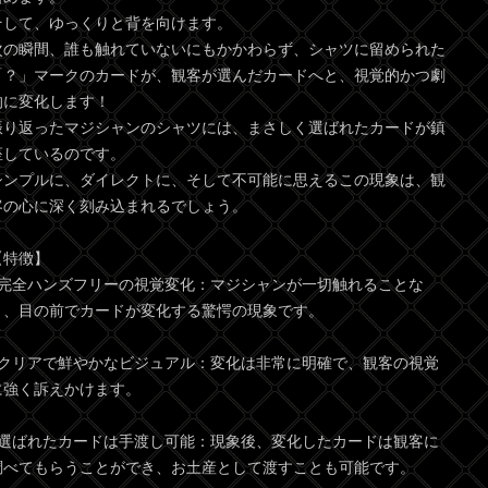
そして、ゆっくりと背を向けます。
次の瞬間、誰も触れていないにもかかわらず、シャツに留められた
「？」マークのカードが、観客が選んだカードへと、視覚的かつ劇
的に変化します！
振り返ったマジシャンのシャツには、まさしく選ばれたカードが鎮
座しているのです。
シンプルに、ダイレクトに、そして不可能に思えるこの現象は、観
客の心に深く刻み込まれるでしょう。
【特徴】
●完全ハンズフリーの視覚変化：マジシャンが一切触れることな
く、目の前でカードが変化する驚愕の現象です。
●クリアで鮮やかなビジュアル：変化は非常に明確で、観客の視覚
に強く訴えかけます。
●選ばれたカードは手渡し可能：現象後、変化したカードは観客に
調べてもらうことができ、お土産として渡すことも可能です。