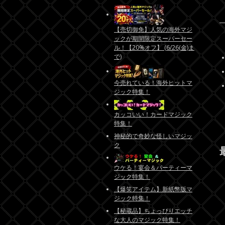
【売切御免】人気の海外マジ
ックが期間限定スーパーセー
ル！【20%オフ】 (6/26(金)ま
で)
今売れている！海外ヒットマ
ジック特集！
カッコいい！カードマジック
特集！
神秘的で奇妙な怪しいマジッ
ク
ウケる！宴会＆パーティーマ
ジック特集！
【爆笑アイテム】新紙幣版マ
ジック特集！
【秘蔵品】ちょっぴりエッチ
な大人のマジック特集！