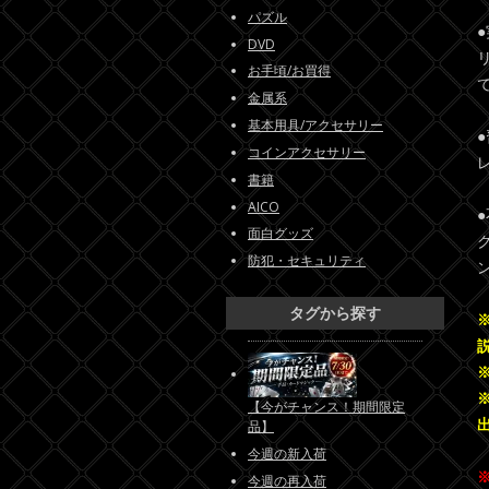
パズル
DVD
お手頃/お買得
金属系
基本用具/アクセサリー
コインアクセサリー
書籍
AICO
面白グッズ
防犯・セキュリティ
タグから探す
【今がチャンス！期間限定
品】
今週の新入荷
今週の再入荷