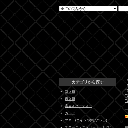
T
カテゴリから探す
T
T
新入荷
T
再入荷
T
宴会＆パーティー
カード
マネー(コイン/お札/クレカ)
ステージ・ストリート・サロン