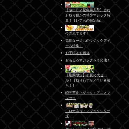
【蔵出し／緊急再入荷】どれ
も残り僅かの希少マジック特
集！【レアもの限定品】
今売れてます！
高価な一点ものマジックアイ
テム特集！
お手頃＆お買得
おもしろマジック＆その他！
【期間限定】初夏の大セー
ル！【残りわずか／早い者勝
ち！】
瞬間変化マジック＋アニメマ
ジック
コロナネタ・マジックシリー
ズ
ホームパーティー向けマジッ