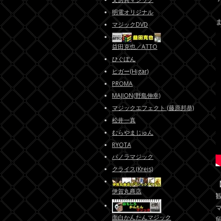
明電オリジナル
マジックDVD
益田克也／ATTO
ひぐぽん
ヒガー(Higar)
PROMA
MAJION(野島伸幸)
マジックエフェクト (藤原邦恭)
松井一真
むらやまじゅん
RYOTA
パノラマジック
クライス(Kreis)
伊賀丸商店
面白かんたんマジック