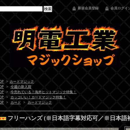
新規会員登録
会員ログイン
OP
>
カードマジック
OP
>
今週の新入荷
OP
>
今売れている！海外ヒットマジック特集！
OP
>
カッコいい！カードマジック特集！
OP
>
カード
>
カードマジック
フリーハンズ (※日本語字幕対応可／※日本語