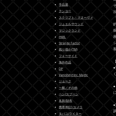
手品屋
テンヨー
スクリプト・マヌーヴァ
ジュエルサウンド
マジックランド
mML
Strange Factor
残り僅か(TM)
フォーサイト
海外作品
DP
Vanishing Inc. Magic
ジョーク
一般／その他
ペン/スプーン
名刺/財布
携帯/時計/カメラ
タバコ/ライター