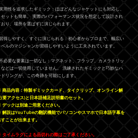
●実用性を追求したギミック：ほぼどんなジャケットにも対応し、
リセットも簡単。 実際のパフォーマンス状況を想定して設計され
ており、場所を選ばずに演じられます。
●習得しやすく、すぐに演じられる：初心者からプロまで、幅広い
レベルのマジシャンが習得しやすいように工夫されています。
●不必要な要素は一切なし：マグネット、フラップ、カメラトリッ
クなどは一切使用していません。 洗練されたギミックと巧妙なハ
ンドリングが、この奇跡を可能にします。
※ 商品内容：特製ギミックカード、タイクリップ、オンライン解
説(要アクセス)と日本語補足説明書のセット。
※ デックは別途ご用意ください。
※ 解説はYouTubeの翻訳機能でパソコンやスマホで日本語字幕を
出すことが出来ます。
※ タイムラグによる品切れの際はご了承ください。