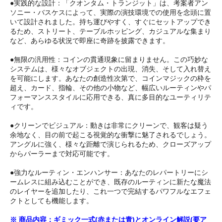
●実践的な設計：「クオンタム・トランジット」は、考案者アン
ソニー・バスケスによって、実際の演技環境での使用を念頭に置
いて設計されました。持ち運びやすく、すぐにセットアップでき
るため、ストリート、テーブルホッピング、カジュアルな集まり
など、あらゆる状況で即座に奇跡を披露できます。
●無限の汎用性：コインの貫通現象に留まりません。この巧妙な
システムは、様々なオブジェクトの出現、消失、そして入れ替え
を可能にします。あなたの創造性次第で、コインマジックの枠を
超え、カード、指輪、その他の小物など、幅広いルーティンやパ
フォーマンススタイルに応用できる、真に多目的なユーティリテ
ィです。
●クリーンでビジュアル：動きは非常にクリーンで、観客は疑う
余地なく、目の前で起こる視覚的な衝撃に魅了されるでしょう。
アングルに強く、様々な距離で演じられるため、クローズアップ
からパーラーまで対応可能です。
●強力なルーティン・エンハンサー：あなたのレパートリーにシ
ームレスに組み込むことができ、既存のルーティンに新たな魔法
のレイヤーを追加したり、これ一つで完結するパワフルなエフェ
クトとしても機能します。
※ 商品内容：ギミック一式(赤または青)とオンライン解説(要ア