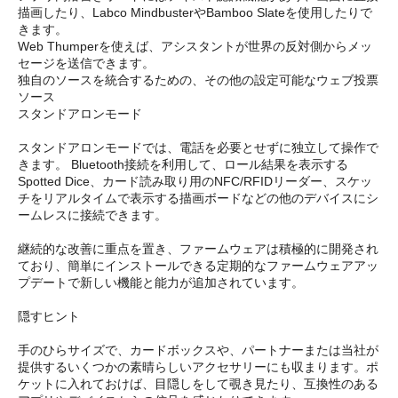
描画したり、Labco MindbusterやBamboo Slateを使用したりで
きます。
Web Thumperを使えば、アシスタントが世界の反対側からメッ
セージを送信できます。
独自のソースを統合するための、その他の設定可能なウェブ投票
ソース
スタンドアロンモード
スタンドアロンモードでは、電話を必要とせずに独立して操作で
きます。 Bluetooth接続を利用して、ロール結果を表示する
Spotted Dice、カード読み取り用のNFC/RFIDリーダー、スケッ
チをリアルタイムで表示する描画ボードなどの他のデバイスにシ
ームレスに接続できます。
継続的な改善に重点を置き、ファームウェアは積極的に開発され
ており、簡単にインストールできる定期的なファームウェアアッ
プデートで新しい機能と能力が追加されています。
隠すヒント
手のひらサイズで、カードボックスや、パートナーまたは当社が
提供するいくつかの素晴らしいアクセサリーにも収まります。ポ
ケットに入れておけば、目隠しをして覗き見たり、互換性のある