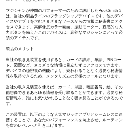
マジシャンが仲間のパフォーマーのために設計したPeekSmith 3
は、当社の製品ラインのフラッグシップデバイスです。他のデバ
イスやアプリを含むさまざまなソースからの情報に秘密裏にアク
セスできます。高解像度カラー画面、振動モーター、直感的な入
力ボタンを備えたこのデバイスは、真剣なマジシャンにとって必
須のアイテムです。
製品のメリット
当社の覗き見装置を使用すると、カードの詳細、単語、PINコー
ド、図面など、さまざまな情報に目立たずにアクセスできます。
デバイスの秘密裏の機能により、疑われることなく必要な秘密情
報を取得できるため、メンタリズムの究極のツールとなります。
当社の覗き見装置を使えば、カード、単語、暗証番号、絵、その
他想像できるあらゆる情報を受け取ることができます。必要な秘
密情報を、誰にも気づかれることなく覗き見ることができるので
す。
この装置は、以下のような人気マジックアプリとシームレスに連
携することで、あなたのパフォーマンスを向上させ、ルーティン
を次のレベルへと引き上げます。