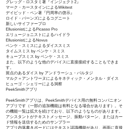
グレッグ・ロスタミ著『インジェクト2』
マーク・カースタインによるWikitest
デイビッド・ペン著『円周率の啓示』
ロイド・バーンズによるコグニート
新しいサイファープロ
EllusionistによるPicasso Pro
エリュージョニストによるハイドラ
EllusionistによるNovus
ベンケ・スミスによるダイススミス
タイムスミス by ベンケ・スミス
キューブスミス by ベンケ・スミス
また、以下のような他のデバイスに直接接続することもできま
す。
斑点のあるダイス by アンドラーシュ・バルタジ
マルク＝アントワーヌによるキネティック・メンタル・ダイス
ヒューゴ・シェリーによる洞察
PeekSmithアプリ
PeekSmithアプリは、PeekSmithデバイス用の無料コンパニオン
アプリです（一部の追加機能は有料となる場合があります）。そ
の機能一覧は拡大を続けており、以下のようなものがあります。
アシスタントがテキストメッセージ、振動パターン、またはカー
ド情報を送信するためのサンプラー
アプリ内落書きボードにはテキスト認識機能があり、画面に直接