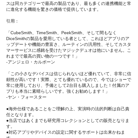
スは同カテゴリーで最高の製品であり、最も多くの連携機能と常
に進化する機能を驚きの価格で提供しています。
引用：
「CubeSmith、TimeSmith、PeekSmith、そして間もなく
DiceSmithの製品を愛用している者として、これほどアプリのア
ップデートや機能の豊富さ、ルーティンの汎用性、そしてカスタ
マーサービスに感銘を受けたマジックデュオは他にいません。こ
れまでで最高の買い物の一つです！」
-アンジェロ・カルボーン
「この小さなデバイスは信じられないほど優れていて、非常に信
頼性が高いです！実際、とても優れているので、今ではショーで
常に使用しており、予備として2台目も購入しました！付属のア
プリも本当に素晴らしいです。強くお勧めします！」
-ヤン・フォースター
●海外仕様であることをご理解の上、実演時の法的判断は自己責
任となります。
●当店ではあくまでも研究用コレクションとしての販売となりま
す。
●対応アプリやデバイスの設定に関するサポートは出来かねま