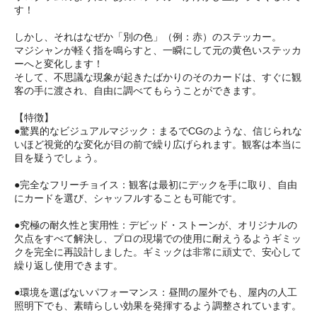
す！
しかし、それはなぜか「別の色」（例：赤）のステッカー。
マジシャンが軽く指を鳴らすと、一瞬にして元の黄色いステッカ
ーへと変化します！
そして、不思議な現象が起きたばかりのそのカードは、すぐに観
客の手に渡され、自由に調べてもらうことができます。
【特徴】
●驚異的なビジュアルマジック：まるでCGのような、信じられな
いほど視覚的な変化が目の前で繰り広げられます。観客は本当に
目を疑うでしょう。
●完全なフリーチョイス：観客は最初にデックを手に取り、自由
にカードを選び、シャッフルすることも可能です。
●究極の耐久性と実用性：デビッド・ストーンが、オリジナルの
欠点をすべて解決し、プロの現場での使用に耐えうるようギミッ
クを完全に再設計しました。ギミックは非常に頑丈で、安心して
繰り返し使用できます。
●環境を選ばないパフォーマンス：昼間の屋外でも、屋内の人工
照明下でも、素晴らしい効果を発揮するよう調整されています。