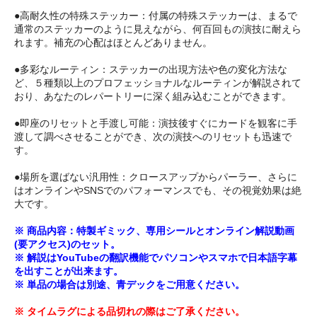
●高耐久性の特殊ステッカー：付属の特殊ステッカーは、まるで
通常のステッカーのように見えながら、何百回もの演技に耐えら
れます。補充の心配はほとんどありません。
●多彩なルーティン：ステッカーの出現方法や色の変化方法な
ど、５種類以上のプロフェッショナルなルーティンが解説されて
おり、あなたのレパートリーに深く組み込むことができます。
●即座のリセットと手渡し可能：演技後すぐにカードを観客に手
渡して調べさせることができ、次の演技へのリセットも迅速で
す。
●場所を選ばない汎用性：クロースアップからパーラー、さらに
はオンラインやSNSでのパフォーマンスでも、その視覚効果は絶
大です。
※ 商品内容：特製ギミック、専用シールとオンライン解説動画
(要アクセス)のセット。
※ 解説はYouTubeの翻訳機能でパソコンやスマホで日本語字幕
を出すことが出来ます。
※ 単品の場合は別途、青デックをご用意ください。
※ タイムラグによる品切れの際はご了承ください。