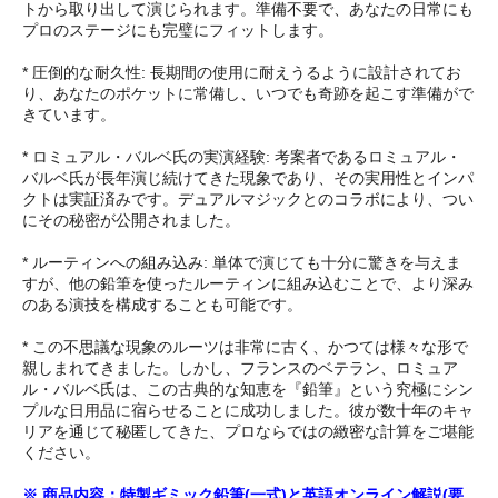
トから取り出して演じられます。準備不要で、あなたの日常にも
プロのステージにも完璧にフィットします。
* 圧倒的な耐久性: 長期間の使用に耐えうるように設計されてお
り、あなたのポケットに常備し、いつでも奇跡を起こす準備がで
きています。
* ロミュアル・バルベ氏の実演経験: 考案者であるロミュアル・
バルベ氏が長年演じ続けてきた現象であり、その実用性とインパ
クトは実証済みです。デュアルマジックとのコラボにより、つい
にその秘密が公開されました。
* ルーティンへの組み込み: 単体で演じても十分に驚きを与えま
すが、他の鉛筆を使ったルーティンに組み込むことで、より深み
のある演技を構成することも可能です。
* この不思議な現象のルーツは非常に古く、かつては様々な形で
親しまれてきました。しかし、フランスのベテラン、ロミュア
ル・バルベ氏は、この古典的な知恵を『鉛筆』という究極にシン
プルな日用品に宿らせることに成功しました。彼が数十年のキャ
リアを通じて秘匿してきた、プロならではの緻密な計算をご堪能
ください。
※ 商品内容：特製ギミック鉛筆(一式)と英語オンライン解説(要