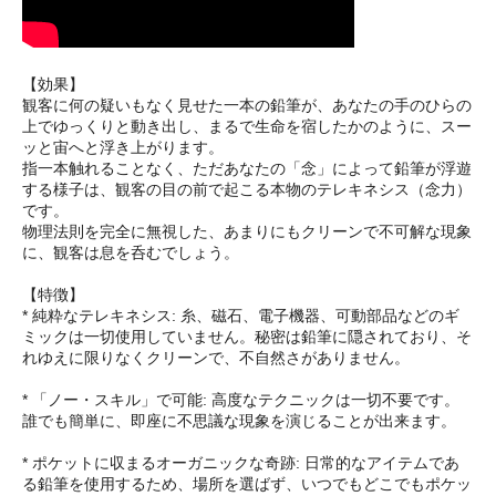
【効果】
観客に何の疑いもなく見せた一本の鉛筆が、あなたの手のひらの
上でゆっくりと動き出し、まるで生命を宿したかのように、スー
ッと宙へと浮き上がります。
指一本触れることなく、ただあなたの「念」によって鉛筆が浮遊
する様子は、観客の目の前で起こる本物のテレキネシス（念力）
です。
物理法則を完全に無視した、あまりにもクリーンで不可解な現象
に、観客は息を呑むでしょう。
【特徴】
* 純粋なテレキネシス: 糸、磁石、電子機器、可動部品などのギ
ミックは一切使用していません。秘密は鉛筆に隠されており、そ
れゆえに限りなくクリーンで、不自然さがありません。
* 「ノー・スキル」で可能: 高度なテクニックは一切不要です。
誰でも簡単に、即座に不思議な現象を演じることが出来ます。
* ポケットに収まるオーガニックな奇跡: 日常的なアイテムであ
る鉛筆を使用するため、場所を選ばず、いつでもどこでもポケッ