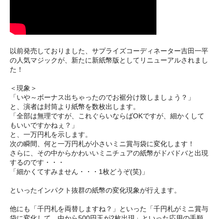
以前発売しておりました、サプライズコーディネーター吉田一平
の人気マジックが、新たに新紙幣版としてリニューアルされまし
た！
＜現象＞
「いや～ボーナス出ちゃったのでお裾分け致しましょう？」
と、演者は封筒より紙幣を数枚出します。
「全部は無理ですが、これぐらいならばOKですが、細かくして
もいいですかねぇ？」
と、一万円札を示します。
次の瞬間、何と一万円札が小さいミニ賞与袋に変化します！
さらに、その中からかわいいミニチュアの紙幣がドバドバと出現
するのです・・・
「細かくてすみません・・・1枚どうぞ(笑)」
といったインパクト抜群の紙幣の変化現象が行えます。
他にも「千円札を両替しますね？」といった「千円札がミニ賞与
袋に変化して、中から500円玉が2枚出現」といった応用の手順