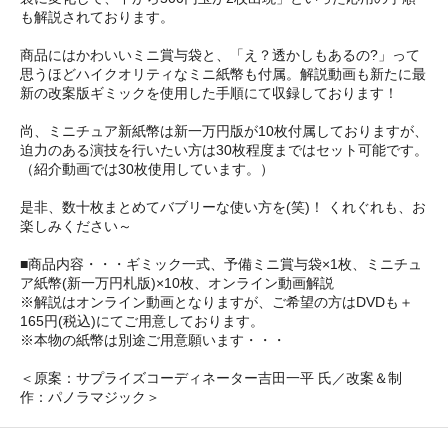
も解説されております。
商品にはかわいいミニ賞与袋と、「え？透かしもあるの?」って
思うほどハイクオリティなミニ紙幣も付属。解説動画も新たに最
新の改案版ギミックを使用した手順にて収録しております！
尚、ミニチュア新紙幣は新一万円版が10枚付属しておりますが、
迫力のある演技を行いたい方は30枚程度まではセット可能です。
（紹介動画では30枚使用しています。）
是非、数十枚まとめてバブリーな使い方を(笑)！ くれぐれも、お
楽しみください～
■商品内容・・・ギミック一式、予備ミニ賞与袋×1枚、ミニチュ
ア紙幣(新一万円札版)×10枚、オンライン動画解説
※解説はオンライン動画となりますが、ご希望の方はDVDも＋
165円(税込)にてご用意しております。
※本物の紙幣は別途ご用意願います・・・
＜原案：サプライズコーディネーター吉田一平 氏／改案＆制
作：パノラマジック＞