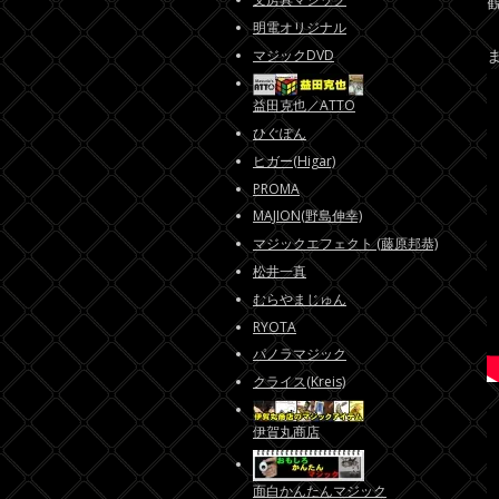
明電オリジナル
マジックDVD
益田克也／ATTO
ひぐぽん
ヒガー(Higar)
PROMA
MAJION(野島伸幸)
マジックエフェクト (藤原邦恭)
松井一真
むらやまじゅん
RYOTA
パノラマジック
クライス(Kreis)
伊賀丸商店
面白かんたんマジック