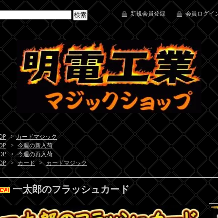
新規会員登録
会員ログイン
OP
>
カードマジック
OP
>
今週の新入荷
OP
>
今週の再入荷
OP
>
カード
>
カードマジック
一太郎のフラッシュカード