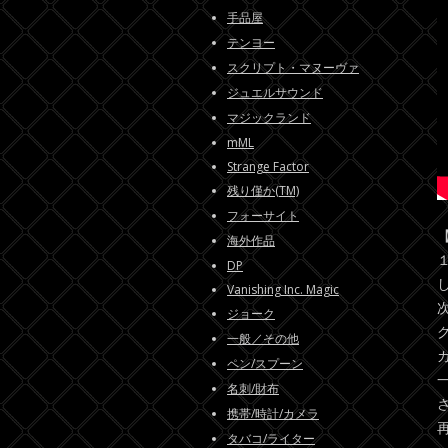
手品屋
テンヨー
スクリプト・マヌーヴァ
ジュエルサウンド
マジックランド
mML
Strange Factor
残り僅か(TM)
フォーサイト
海外作品
DP
Vanishing Inc. Magic
ジョーク
一般／その他
ペン/スプーン
名刺/財布
携帯/時計/カメラ
タバコ/ライター