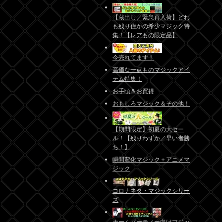
【蔵出し／緊急再入荷】どれ
も残り僅かの希少マジック特
集！【レアもの限定品】
今売れてます！
高価な一点ものマジックアイ
テム特集！
お手頃＆お買得
おもしろマジック＆その他！
【期間限定】初夏の大セー
ル！【残りわずか／早い者勝
ち！】
瞬間変化マジック＋アニメマ
ジック
コロナネタ・マジックシリー
ズ
ホームパーティー向けマジッ