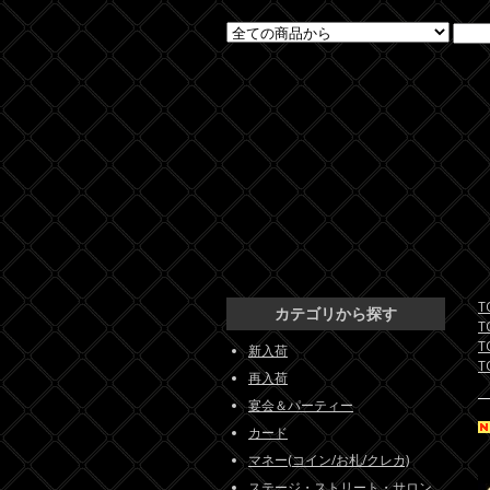
T
カテゴリから探す
T
T
新入荷
T
再入荷
宴会＆パーティー
カード
マネー(コイン/お札/クレカ)
ステージ・ストリート・サロン