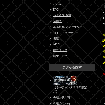
パズル
DVD
お手頃/お買得
金属系
基本用具/アクセサリー
コインアクセサリー
書籍
AICO
面白グッズ
防犯・セキュリティ
タグから探す
【今がチャンス！期間限定
品】
今週の新入荷
今週の再入荷