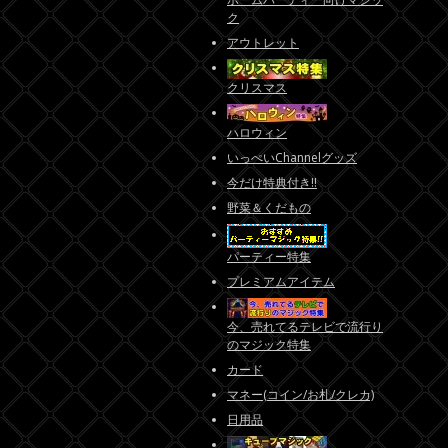
ク
アウトレット
クリスマス
ハロウィン
いっぺいChannelグッズ
今だけ特典付き!!
野菜＆くだもの
パーティー特集
プレミアムアイテム
今、売れてるテレビで流行り
のマジック特集
カード
マネー(コイン/お札/クレカ)
日用品