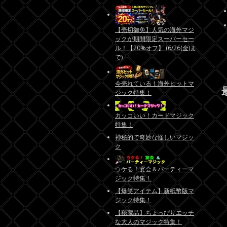
【売切御免】人気の海外マジ
ックが期間限定スーパーセー
ル！【20%オフ】 (6/26(金)ま
で)
今売れている！海外ヒットマ
ジック特集！
カッコいい！カードマジック
特集！
神秘的で奇妙な怪しいマジッ
ク
ウケる！宴会＆パーティーマ
ジック特集！
【爆笑アイテム】新紙幣版マ
ジック特集！
【秘蔵品】ちょっぴりエッチ
な大人のマジック特集！