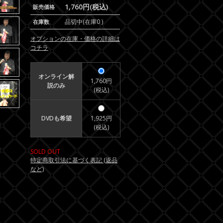
1,760円(税込)
販売価格
品切中(在庫0 )
在庫数
オプションの在庫・価格の詳細は
コチラ
オンライン解
1,760円
説のみ
(税込)
DVDも希望
1,925円
(税込)
SOLD OUT
特定商取引法に基づく表記 (返品
など)