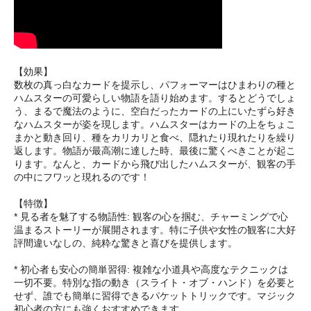
【効果】
数枚の真っ白なカードを提示し、パフォーマーはひまわりの種と
ハムスターの可愛らしい物語を語り始めます。するとどうでしょ
う、まるで魔法のように、空白だったカードの上にいたずら好き
なハムスターが姿を現します。ハムスターはカードの上をちょこ
まかと動き回り、種をカリカリと食べ、隠れたり現れたりを繰り
返します。物語が最高潮に達した時、最後に驚くべきことが起こ
ります。なんと、カードから飛び出したハムスターが、観客の手
の中にフワッと現れるのです！
【特徴】
* 見る者を魅了する物語性: 観客の心を掴む、チャーミングで心
温まるストーリーが展開されます。特に子供や女性の観客に大好
評間違いなしの、純粋な驚きと喜びを提供します。
* 初心者も安心の簡単習得: 複雑な小道具や高度なテクニックは
一切不要。特別な指の動き（スライト・オブ・ハンド）を必要と
せず、誰でも簡単に習得できるパケットトリックです。マジック
初心者の方にも強くおすすめできます。