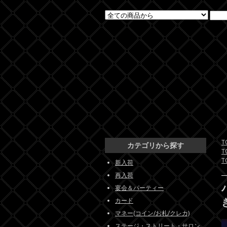
T
カテゴリから探す
T
T
新入荷
再入荷
宴会＆パーティー
カード
マネー(コイン/お札/クレカ)
ステージ・ストリート・サロン