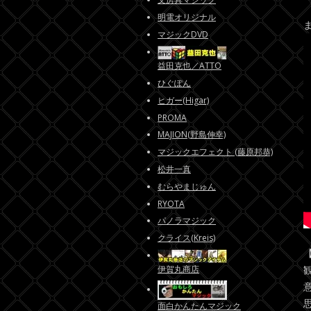
明電オリジナル
マジックDVD
益田克也／ATTO
ひぐぽん
ヒガー(Higar)
PROMA
MAJION(野島伸幸)
マジックエフェクト (藤原邦恭)
松井一真
むらやまじゅん
RYOTA
パノラマジック
クライス(Kreis)
伊賀丸商店
面白かんたんマジック