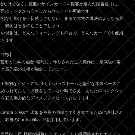
1枚だけでなく、複数のサインカードを観客が選んだ順番通りに、
優雅にデックから立ち上がらせることが可能です。
特別な仕掛けを一切感じさせない、まるで本物の魔法のような光景
に、観客は息をのむことでしょう。
この現象は、どんなフォーシングも不要で、どんなカードでも使用
できます。
【特徴】
* 芸術と工学の融合: 精巧に手作りされたこの傑作は、最高級の素
材と最先端の技術が融合しています。
* 圧倒的なビジュアル: 美しいガラスドームと堅牢な木製ベースに
収められており、演技をしていない時でさえ、あなたのコレクショ
ンを彩る魅力的なディスプレイピースとなります。
 Cardra Glass™: 現象を最高の明瞭さで引き立てるために設計され
、独自のCardra Glass™を採用しています。
* 完璧な上昇: 精密な磁気ロックシステムと微調整されたガイドト