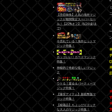
【売切御免】人気の海外マジ
ックが期間限定スーパーセー
ル！【20%オフ】 (6/26(金)ま
で)
今売れている！海外ヒットマ
ジック特集！
カッコいい！カードマジック
特集！
神秘的で奇妙な怪しいマジッ
ク
ウケる！宴会＆パーティーマ
ジック特集！
【爆笑アイテム】新紙幣版マ
ジック特集！
【秘蔵品】ちょっぴりエッチ
な大人のマジック特集！