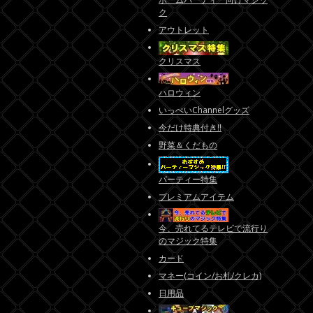
ク
アウトレット
クリスマス
ハロウィン
いっぺいChannelグッズ
今だけ特典付き!!
野菜＆くだもの
パーティー特集
プレミアムアイテム
今、売れてるテレビで流行り
のマジック特集
カード
マネー(コイン/お札/クレカ)
日用品