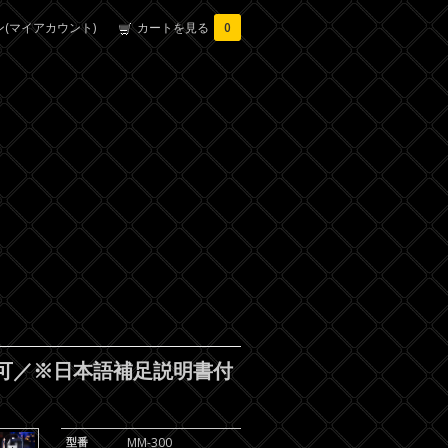
(マイアカウント)
カートを見る
0
応可／※日本語補足説明書付
型番
MM-300