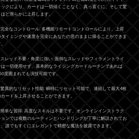
ラックにより、カードは一切傾くことなく、真っ直ぐに、そして驚
くほど滑らかに上昇します。
* 完全なコントロール: 多機能リモートコントロールにより、上昇
のタイミングや速度を完全にあなたの意のままに操ることができま
す。
* スレッド不要・角度に強い: 面倒なスレッドやフィラメントライ
ンは一切使用せず、基本的なライジングカードルーチンであれば
360度囲まれても演技可能です。
* 驚異的なリセット性能: 瞬時にリセット可能で、連続して最大4枚
のカードを上昇させることができます。
* 簡単な習得: 高度なスキルは不要です。オンラインインストラク
ションでは複数のルーティンとハンドリングが丁寧に解説されてお
り、誰でもすぐにエレガントで精密な魔法を披露できます。