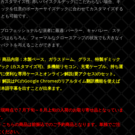
* カスタマイズ性: 赤いバイスクルデックにこだわらない場合、ギ
ミックを任意のポーカーサイズデックに合わせてカスタマイズする
ことも可能です。
* プロフェッショナルな演者に最適: パーラー、キャバレー、ステ
ージはもちろん、フォーマルなクロースアップの状況でも大きなイ
ンパクトを与えることができます。
※ 商品内容：木製ベース、ガラスドーム、グラス、特製ギミック
デック (カスタマイズ可)、多機能リモコン、充電ケーブル、持ち運
びに便利な専用ケースとオンライン解説(要アクセス)のセット。
※ 解説はPCのGoogle Chromeのリアルタイム翻訳機能を使えば
日本語字幕を出すことが出来ます。
※現時点で７月下旬～８月上旬の入荷のお取り寄せ品となっていま
す。
※ こちらの商品は前振込でのご予約商品となります。単独でご注
文ください。