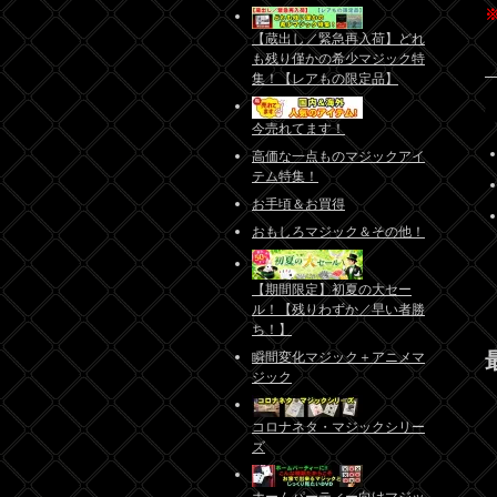
【蔵出し／緊急再入荷】どれ
も残り僅かの希少マジック特
集！【レアもの限定品】
今売れてます！
高価な一点ものマジックアイ
テム特集！
お手頃＆お買得
おもしろマジック＆その他！
【期間限定】初夏の大セー
ル！【残りわずか／早い者勝
ち！】
瞬間変化マジック＋アニメマ
ジック
コロナネタ・マジックシリー
ズ
ホームパーティー向けマジッ