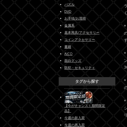
パズル
DVD
お手頃/お買得
金属系
基本用具/アクセサリー
コインアクセサリー
書籍
AICO
面白グッズ
防犯・セキュリティ
タグから探す
【今がチャンス！期間限定
品】
今週の新入荷
今週の再入荷