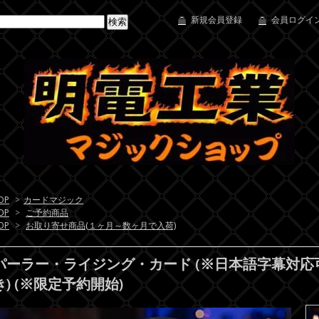
新規会員登録
会員ログイン
OP
>
カードマジック
OP
>
ご予約商品
OP
>
お取り寄せ商品(１ヶ月～数ヶ月で入荷)
パーラー・ライジング・カード (※日本語字幕対
き) (※限定予約開始)