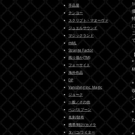
手品屋
テンヨー
スクリプト・マヌーヴァ
ジュエルサウンド
マジックランド
mML
Strange Factor
残り僅か(TM)
フォーサイト
海外作品
DP
Vanishing Inc. Magic
ジョーク
一般／その他
ペン/スプーン
*
名刺/財布
た
携帯/時計/カメラ
タバコ/ライター