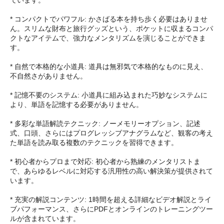
* コンパクトでパワフル: かさばる本を持ち歩く必要はありませ
ん。スリムな財布と旅行グッズという、ポケットに収まるコンパ
クトなアイテムで、強力なメンタリズムを演じることができま
す。
* 自然で本格的な小道具: 道具は無邪気で本格的なものに見え、
不自然さがありません。
* 記憶不要のシステム: 小道具に組み込まれた巧妙なシステムに
より、単語を記憶する必要がありません。
* 多彩な単語解読テクニック: ノーメモリーオプション、記述
式、口頭、さらにはプログレッシブアナグラムなど、観客の考え
た単語を読み取る複数のテクニックを習得できます。
* 初心者からプロまで対応: 初心者から熟練のメンタリストま
で、あらゆるレベルに対応する汎用性の高い解決策が提供されて
います。
* 充実の解説コンテンツ: 1時間を超える詳細なビデオ解説とライ
ブパフォーマンス、さらにPDFとオンラインのトレーニングツー
ルが含まれています。