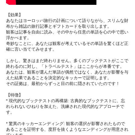
【効果】
あなたはヨーロッパ旅行の計画について語りながら、スリムな財
布から雑誌の旅行記事とギフトカードを取り出します。
観客は記事を自由に読み、その中から任意の単語を心の中で思い
浮かべます。
奇妙なことに、あなたは観客が考えているその単語を驚くほど正
確に言い当ててみせます。
しかし、驚きはまだ終わりません。多くのブックテストがここで
終わるのに対し、「トラベルテスト」はここからが本番です。
あなたは、観客が選んだ単語が偶然ではなく、あなたが影響を与
えた結果であることを決定的なキッカーで証明します。
その証拠は、最初からずっと目の前に隠されていたのです！
【特徴】
* 現代的なブックテストの再構築: 古典的なブックテストに、忘
れられないひねりを加えた、洗練された現代的なアプローチで
す。
* 驚異のキッカーエンディング: 観客の選択が影響されたもので
あることを証明する、度肝を抜くようなエンディングが用意され
ています。