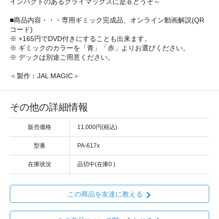
インパクトのあるクライマックスに是非どうぞ～
■商品内容・・・専用ギミック完成品、オンライン動画解説(QR
コード)
※ +165円でDVD付きにすることも出来ます。
※ ギミックのカラーを「青」「赤」よりお選びください。
※ デックは別途ご用意ください。
＜製作：JAL MAGIC＞
その他の詳細情報
販売価格
11,000円(税込)
型番
PA-617x
在庫状況
品切中(在庫0 )
この商品を友達に教える