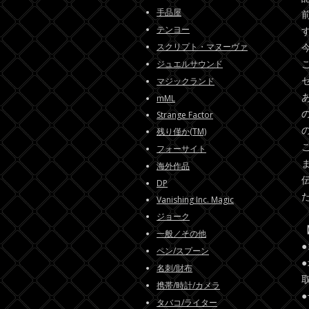
手品屋
テンヨー
スクリプト・マヌーヴァ
ジュエルサウンド
マジックランド
mML
Strange Factor
残り僅か(TM)
フォーサイト
海外作品
DP
Vanishing Inc. Magic
ジョーク
一般／その他
ペン/スプーン
名刺/財布
携帯/時計/カメラ
タバコ/ライター