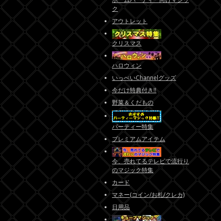
ク
アウトレット
クリスマス
ハロウィン
いっぺいChannelグッズ
今だけ特典付き!!
野菜＆くだもの
パーティー特集
プレミアムアイテム
今、売れてるテレビで流行り
のマジック特集
カード
マネー(コイン/お札/クレカ)
日用品