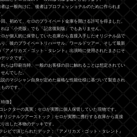
前者は一般向けに、後者はプロフェッショナルのために作られま
す。
今回、初めて、セロのプライベート金庫を開ける許可を得ました。
これは「小売版」でも「記念復刻版」でもありません。
セロが個人的に保管していた在庫から直接入手したオリジナル品で
あり、彼のプライベートリハーサル、ワールドツアー、そして最新
の『アメリカズ・ゴット・タレント』出演時に使用されたまさにそ
のデックです。
これらは印刷当時、一般のお客様の目に触れることは想定されてい
ませんでした。
伝説のマジシャン自身が定めた厳格な性能仕様に基づいて製造され
たものです。
【特徴】
●コレクターの真実：セロが実際に個人保管していた現物です。
●オリジナルツアーストック：セロが実際に携行する在庫から直接
取り出した本物のデッキです。
●テレビで演じられたデック：『アメリカズ・ゴット・タレント』