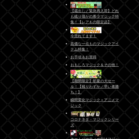
【蔵出し／緊急再入荷】どれ
も残り僅かの希少マジック特
集！【レアもの限定品】
今売れてます！
高価な一点ものマジックアイ
テム特集！
お手頃＆お買得
おもしろマジック＆その他！
【期間限定】初夏の大セー
ル！【残りわずか／早い者勝
ち！】
瞬間変化マジック＋アニメマ
ジック
コロナネタ・マジックシリー
ズ
ホームパーティー向けマジッ