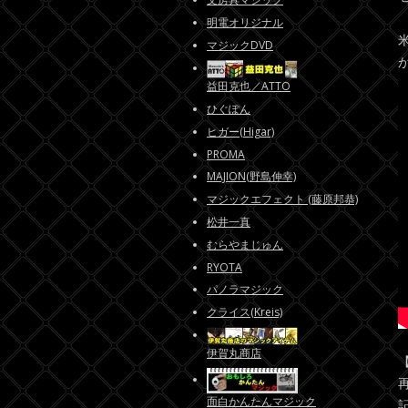
明電オリジナル
マジックDVD
益田克也／ATTO
ひぐぽん
ヒガー(Higar)
PROMA
MAJION(野島伸幸)
マジックエフェクト (藤原邦恭)
松井一真
むらやまじゅん
RYOTA
パノラマジック
クライス(Kreis)
伊賀丸商店
面白かんたんマジック