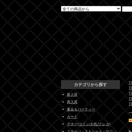
T
カテゴリから探す
T
T
新入荷
T
再入荷
T
宴会＆パーティー
カード
マネー(コイン/お札/クレカ)
ステージ・ストリート・サロン