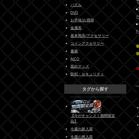
パズル
DVD
お手頃/お買得
金属系
基本用具/アクセサリー
コインアクセサリー
書籍
AICO
面白グッズ
防犯・セキュリティ
タグから探す
【今がチャンス！期間限定
品】
今週の新入荷
今週の再入荷