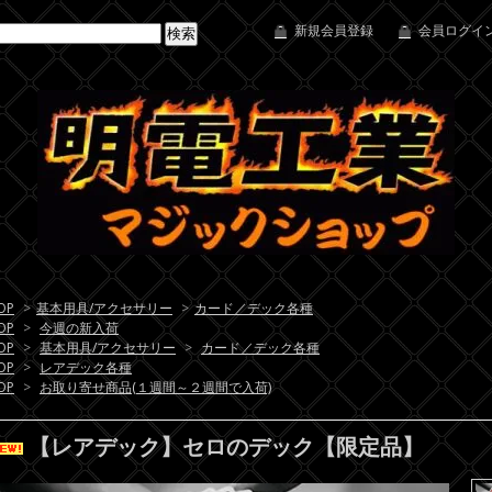
新規会員登録
会員ログイン
OP
>
基本用具/アクセサリー
>
カード／デック各種
OP
>
今週の新入荷
OP
>
基本用具/アクセサリー
>
カード／デック各種
OP
>
レアデック各種
OP
>
お取り寄せ商品(１週間～２週間で入荷)
【レアデック】セロのデック【限定品】