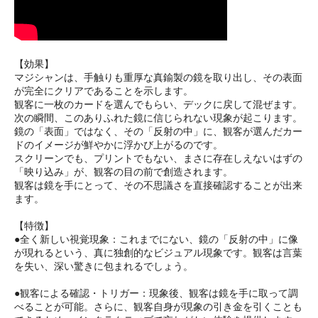
【効果】
マジシャンは、手触りも重厚な真鍮製の鏡を取り出し、その表面
が完全にクリアであることを示します。
観客に一枚のカードを選んでもらい、デックに戻して混ぜます。
次の瞬間、このありふれた鏡に信じられない現象が起こります。
鏡の「表面」ではなく、その「反射の中」に、観客が選んだカー
ドのイメージが鮮やかに浮かび上がるのです。
スクリーンでも、プリントでもない、まさに存在しえないはずの
「映り込み」が、観客の目の前で創造されます。
観客は鏡を手にとって、その不思議さを直接確認することが出来
ます。
【特徴】
●全く新しい視覚現象：これまでにない、鏡の「反射の中」に像
が現れるという、真に独創的なビジュアル現象です。観客は言葉
を失い、深い驚きに包まれるでしょう。
●観客による確認・トリガー：現象後、観客は鏡を手に取って調
べることが可能。さらに、観客自身が現象の引き金を引くことも