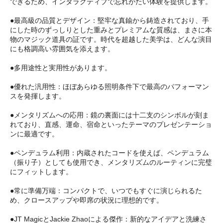
できるため、インタラクティブで忘れがたい体験を提供します。
●最高級の品質とデザイン：堅牢な真鍮から鋳造されており、手
にした時のずっしりとした重みとプレミアムな質感は、まさに本
物のマジック道具の証です。時代を超越した美学は、どんな演目
にも格調高い雰囲気を添えます。
●多用途性と実用性があります。
●優れた汎用性：ほぼあらゆる照明条件下で最高のパフォーマン
スを発揮します。
●メンタリズムへの応用：鏡の裏面には十二支のシンボルが刻ま
れており、直感、運命、宿命といったテーマのプレゼンテーショ
ンに最適です。
●ペンデュラム利用：内蔵されたコードを使えば、ペンデュラム
（振り子）としても使用でき、メンタリズムのルーティンに完璧
にフィットします。
●常に準備万端：コンパクトで、いつでもすぐに演じられるた
め、クロースアップや即席の状況に理想的です。
●JT MagicとJackie Zhaoによる傑作：新的なアイデアと洗練さ