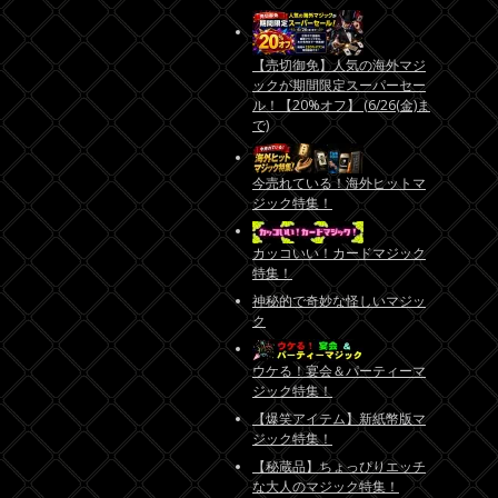
【売切御免】人気の海外マジ
ックが期間限定スーパーセー
ル！【20%オフ】 (6/26(金)ま
で)
今売れている！海外ヒットマ
ジック特集！
カッコいい！カードマジック
特集！
神秘的で奇妙な怪しいマジッ
ク
ウケる！宴会＆パーティーマ
ジック特集！
【爆笑アイテム】新紙幣版マ
ジック特集！
【秘蔵品】ちょっぴりエッチ
な大人のマジック特集！