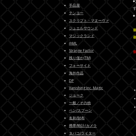
手品屋
テンヨー
スクリプト・マヌーヴァ
ジュエルサウンド
マジックランド
mML
Strange Factor
残り僅か(TM)
フォーサイト
海外作品
DP
Vanishing Inc. Magic
ジョーク
一般／その他
ペン/スプーン
名刺/財布
携帯/時計/カメラ
タバコ/ライター