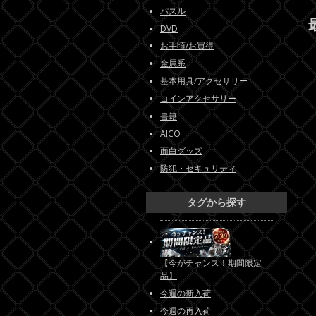
パズル
DVD
お手頃/お買得
金属系
基本用具/アクセサリー
コインアクセサリー
書籍
AICO
面白グッズ
防犯・セキュリティ
タグから探す
【今がチャンス！期間限定
品】
今週の新入荷
今週の再入荷