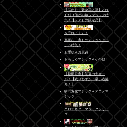
【蔵出し／緊急再入荷】どれ
も残り僅かの希少マジック特
集！【レアもの限定品】
今売れてます！
高価な一点ものマジックアイ
テム特集！
お手頃＆お買得
おもしろマジック＆その他！
【期間限定】初夏の大セー
ル！【残りわずか／早い者勝
ち！】
瞬間変化マジック＋アニメマ
ジック
コロナネタ・マジックシリー
ズ
ホームパーティー向けマジッ