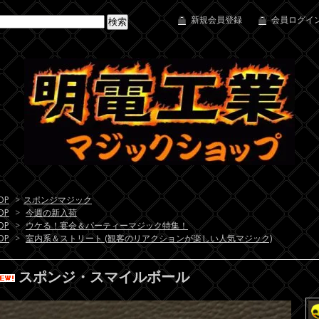
新規会員登録
会員ログイン
OP
>
スポンジマジック
OP
>
今週の新入荷
OP
>
ウケる！宴会＆パーティーマジック特集！
OP
>
室内系＆ストリート (観客のリアクションが楽しい人気マジック)
スポンジ・スマイルボール