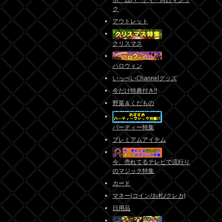
ク
アウトレット
クリスマス
ハロウィン
いっぺいChannelグッズ
今だけ特典付き!!
野菜＆くだもの
パーティー特集
プレミアムアイテム
今、売れてるテレビで流行り
のマジック特集
カード
マネー(コイン/お札/クレカ)
日用品