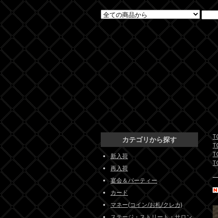
T
カテゴリから探す
T
T
新入荷
T
再入荷
宴会＆パーティー
カード
マネー(コイン/お札/クレカ)
ステージ・ストリート・サロン