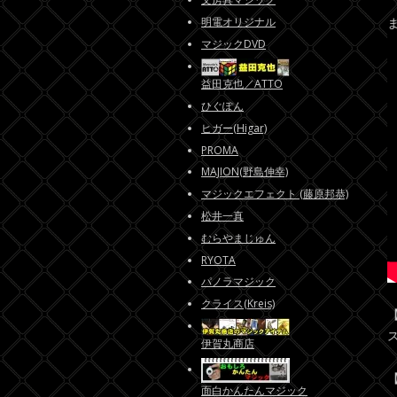
明電オリジナル
マジックDVD
益田克也／ATTO
ひぐぽん
ヒガー(Higar)
PROMA
MAJION(野島伸幸)
マジックエフェクト (藤原邦恭)
松井一真
むらやまじゅん
RYOTA
パノラマジック
クライス(Kreis)
伊賀丸商店
面白かんたんマジック