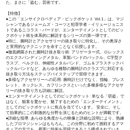
た、まさに「盗む」芸術です。
【特徴】
●この「エンサイクロペディア・ピックポケット Vol.1」は、マジ
シャンであるジェームズ・コーツと犯罪学者・イリュージョニス
トであるニコラス・バードが、エンターテイメントとしてのピッ
クポケット術を体系的に解説するシリーズの第一弾です。
●特に、腕時計とアクセサリーの抜き取りに特化し、その奥深さ
と実用的なテクニックを余すことなく伝授します。
●徹底網羅された腕時計抜き取り術: アリゲーター式、ロレックス
のエクスパンディングメタル、革製バンドのバックル、C字型ク
ラスプ、ベルクロ、伸縮性メタルバンド、ゴム＆プラスチックバ
ックルバンドなど、あらゆる種類の腕時計のクラスプに対応する
抜き取り方法をステップバイステップで習得できます。
●多様なアクセサリーへの応用: 腕時計だけでなく、指輪、ブレス
レット、ネックレス、カフリンクスといった多種多様なアクセサ
リーの抜き取り方も詳細に解説。
●エンターテイメントとしてのピックポケット: 単なる「窃盗」で
はなく、観客を驚かせ、魅了するための「エンターテイメント」
としてのピックポケットに焦点を当てています。 安全に、そし
て効果的にこの刺激的な分野を演じるためのヒントが満載です。
●詳細な指導: あらゆる角度からの映像と詳細な説明により、熟練
したプロマジシャンはもちろん、この分野に初めて挑戦するアマ
チュアの方でも、着実に技術を習得できるよう構成されていま