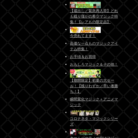
【蔵出し／緊急再入荷】どれ
も残り僅かの希少マジック特
集！【レアもの限定品】
今売れてます！
高価な一点ものマジックアイ
テム特集！
お手頃＆お買得
おもしろマジック＆その他！
【期間限定】初夏の大セー
ル！【残りわずか／早い者勝
ち！】
瞬間変化マジック＋アニメマ
ジック
コロナネタ・マジックシリー
ズ
ホームパーティー向けマジッ