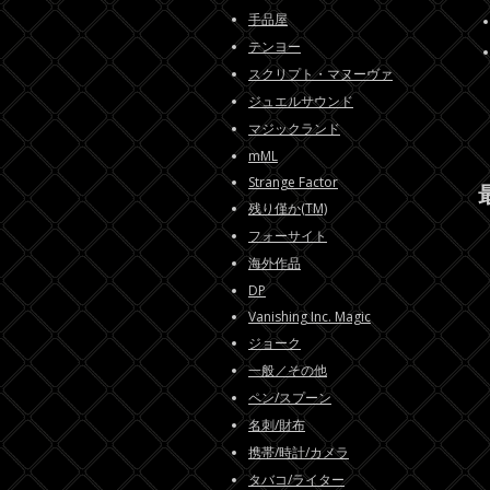
手品屋
テンヨー
スクリプト・マヌーヴァ
ジュエルサウンド
マジックランド
mML
Strange Factor
残り僅か(TM)
フォーサイト
海外作品
DP
Vanishing Inc. Magic
ジョーク
一般／その他
ペン/スプーン
名刺/財布
携帯/時計/カメラ
タバコ/ライター