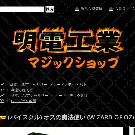
新規会員登録
会員ログイン
OP
>
基本用具/アクセサリー
>
カード／デック各種
OP
>
今週の新入荷
OP
>
基本用具/アクセサリー
>
カード／デック各種
OP
>
レアデック各種
(バイスクル) オズの魔法使い (WIZARD OF OZ)