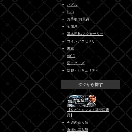
パズル
DVD
お手頃/お買得
金属系
基本用具/アクセサリー
コインアクセサリー
書籍
AICO
面白グッズ
防犯・セキュリティ
タグから探す
【今がチャンス！期間限定
品】
今週の新入荷
今週の再入荷