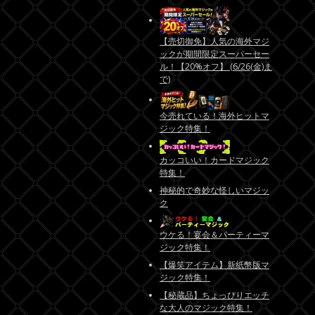
【売切御免】人気の海外マジ
ックが期間限定スーパーセー
ル！【20%オフ】 (6/26(金)ま
で)
今売れている！海外ヒットマ
ジック特集！
カッコいい！カードマジック
特集！
神秘的で奇妙な怪しいマジッ
ク
ウケる！宴会＆パーティーマ
ジック特集！
【爆笑アイテム】新紙幣版マ
ジック特集！
【秘蔵品】ちょっぴりエッチ
な大人のマジック特集！