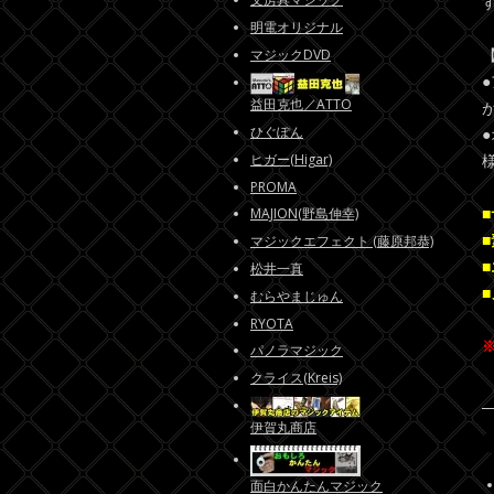
明電オリジナル
マジックDVD
益田克也／ATTO
ひぐぽん
ヒガー(Higar)
PROMA
MAJION(野島伸幸)
マジックエフェクト (藤原邦恭)
松井一真
むらやまじゅん
RYOTA
パノラマジック
クライス(Kreis)
伊賀丸商店
面白かんたんマジック