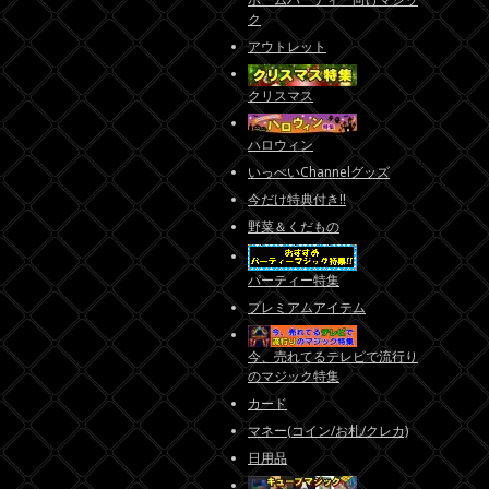
ク
アウトレット
クリスマス
ハロウィン
いっぺいChannelグッズ
今だけ特典付き!!
野菜＆くだもの
パーティー特集
プレミアムアイテム
今、売れてるテレビで流行り
のマジック特集
カード
マネー(コイン/お札/クレカ)
日用品