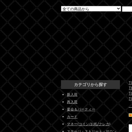
T
カテゴリから探す
T
T
新入荷
T
再入荷
宴会＆パーティー
カード
マネー(コイン/お札/クレカ)
ステージ・ストリート・サロン