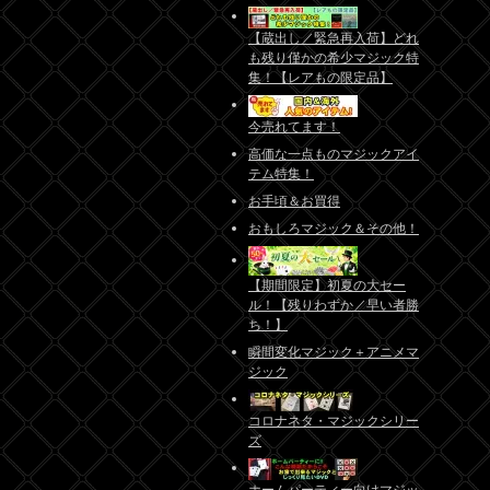
【蔵出し／緊急再入荷】どれ
も残り僅かの希少マジック特
集！【レアもの限定品】
今売れてます！
高価な一点ものマジックアイ
テム特集！
お手頃＆お買得
おもしろマジック＆その他！
【期間限定】初夏の大セー
ル！【残りわずか／早い者勝
ち！】
瞬間変化マジック＋アニメマ
ジック
コロナネタ・マジックシリー
ズ
ホームパーティー向けマジッ