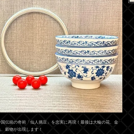
中国伝統の奇術「仙人摘豆」を忠実に再現！最後は大輪の花、金
魚、穀物が出現します！