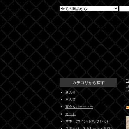
T
カテゴリから探す
T
T
新入荷
再入荷
宴会＆パーティー
カード
マネー(コイン/お札/クレカ)
ステージ・ストリート・サロン