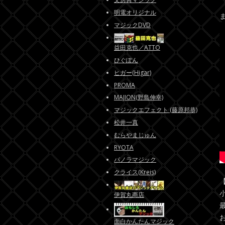
明電オリジナル
マジックDVD
益田克也／ATTO
ひぐぽん
ヒガー(Higar)
PROMA
MAJION(野島伸幸)
マジックエフェクト (藤原邦恭)
松井一真
むらやまじゅん
RYOTA
パノラマジック
クライス(Kreis)
伊賀丸商店
面白かんたんマジック