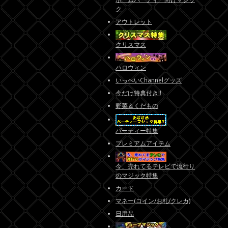
ク
アウトレット
クリスマス
ハロウィン
いっぺいChannelグッズ
今だけ特典付き!!
野菜＆くだもの
パーティー特集
プレミアムアイテム
今、売れてるテレビで流行り
のマジック特集
カード
マネー(コイン/お札/クレカ)
日用品