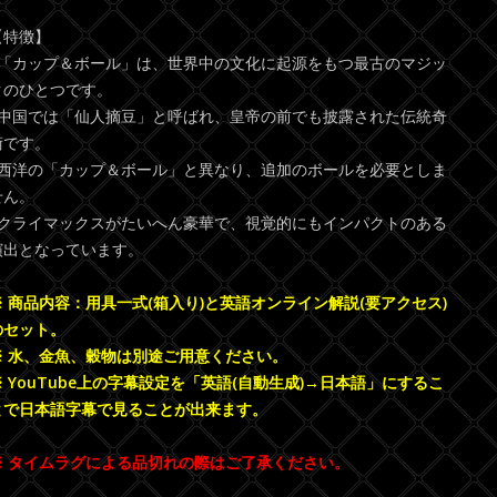
【特徴】
●「カップ＆ボール」は、世界中の文化に起源をもつ最古のマジッ
クのひとつです。
●中国では「仙人摘豆」と呼ばれ、皇帝の前でも披露された伝統奇
術です。
●西洋の「カップ＆ボール」と異なり、追加のボールを必要としま
せん。
●クライマックスがたいへん豪華で、視覚的にもインパクトのある
演出となっています。
※ 商品内容：用具一式(箱入り)と英語オンライン解説(要アクセス)
のセット。
※ 水、金魚、穀物は別途ご用意ください。
※ YouTube上の字幕設定を「英語(自動生成)→日本語」にするこ
とで日本語字幕で見ることが出来ます。
※ タイムラグによる品切れの際はご了承ください。