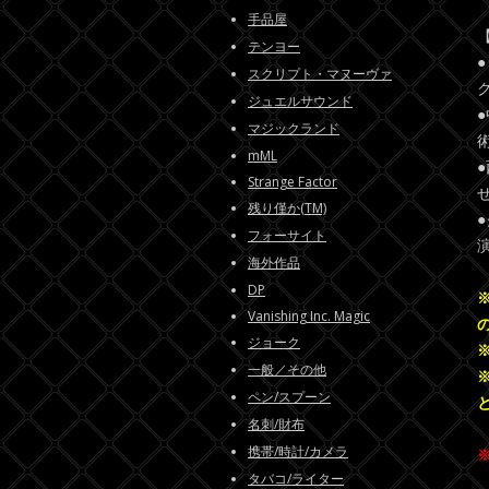
手品屋
テンヨー
スクリプト・マヌーヴァ
ジュエルサウンド
マジックランド
mML
Strange Factor
残り僅か(TM)
フォーサイト
海外作品
DP
Vanishing Inc. Magic
ジョーク
一般／その他
ペン/スプーン
名刺/財布
携帯/時計/カメラ
タバコ/ライター