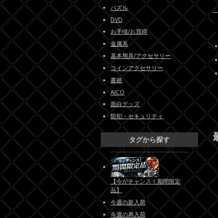
パズル
DVD
お手頃/お買得
金属系
基本用具/アクセサリー
コインアクセサリー
書籍
AICO
面白グッズ
防犯・セキュリティ
タグから探す
【今がチャンス！期間限定
品】
今週の新入荷
今週の再入荷