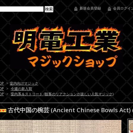
新規会員登録
会員ログイン
OP
>
室内向けマジック
OP
>
今週の新入荷
OP
>
室内系＆ストリート (観客のリアクションが楽しい人気マジック)
古代中国の椀芸 (Ancient Chinese Bowls A