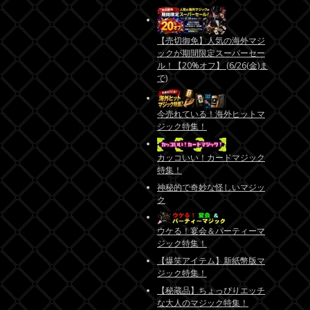
【売切御免】人気の海外マジ
ックが期間限定スーパーセー
ル！【20%オフ】 (6/26(金)ま
で)
今売れている！海外ヒットマ
ジック特集！
カッコいい！カードマジック
特集！
神秘的で奇妙な怪しいマジッ
ク
ウケる！宴会＆パーティーマ
ジック特集！
【爆笑アイテム】新紙幣版マ
ジック特集！
【秘蔵品】ちょっぴりエッチ
な大人のマジック特集！