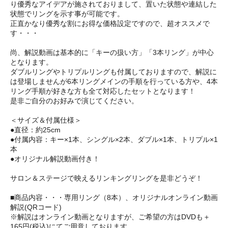
り優秀なアイデアが施されておりまして、置いた状態や連結した
状態でリングを示す事が可能です。
正直かなり優秀な割にお得な価格設定ですので、超オススメで
す・・・
尚、解説動画は基本的に「キーの扱い方」「3本リング」が中心
となります。
ダブルリングやトリプルリングも付属しておりますので、解説に
は登場しませんが6本リングメインの手順を行っている方や、4本
リング手順が好きな方も全て対応したセットとなります！
是非ご自分のお好みで演じてください。
＜サイズ＆付属仕様＞
●直径：約25cm
●付属内容：キー×1本、シングル×2本、ダブル×1本、トリプル×1
本
●オリジナル解説動画付き！
サロン＆ステージで映えるリンキングリングを是非どうぞ！
■商品内容・・・専用リング（8本）、オリジナルオンライン動画
解説(QRコード)
※解説はオンライン動画となりますが、ご希望の方はDVDも＋
165円(税込)にてご用意しております。