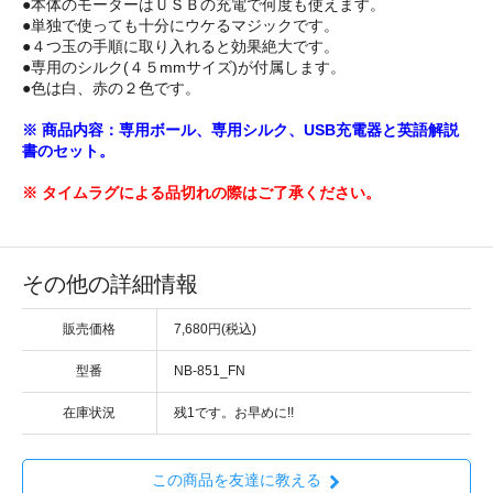
●本体のモーターはＵＳＢの充電で何度も使えます。
●単独で使っても十分にウケるマジックです。
●４つ玉の手順に取り入れると効果絶大です。
●専用のシルク(４５mmサイズ)が付属します。
●色は白、赤の２色です。
※ 商品内容：専用ボール、専用シルク、USB充電器と英語解説
書のセット。
※ タイムラグによる品切れの際はご了承ください。
その他の詳細情報
販売価格
7,680円(税込)
型番
NB-851_FN
在庫状況
残1です。お早めに!!
この商品を友達に教える