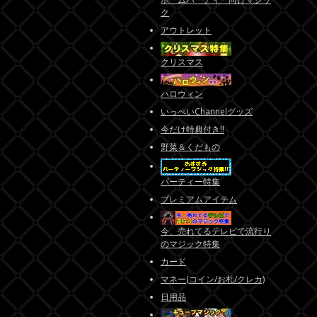
ク
アウトレット
クリスマス
ハロウィン
いっぺいChannelグッズ
今だけ特典付き!!
野菜＆くだもの
パーティー特集
プレミアムアイテム
今、売れてるテレビで流行り
のマジック特集
カード
マネー(コイン/お札/クレカ)
日用品