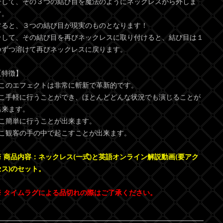
そして、その３つの結び目を魔法のようにネックレスから外しま
す。
すると、３つの結び目が現実のものとなります！
そして、その結び目を再びネックレスに取り付けると、結び目は１
つずつ溶けて再びネックレスに戻ります。
【特徴】
●このエフェクトは非常に斬新で革新的です。
●こ手軽に行うことができ、ほとんどどんな状況でも演じることが
出来ます。
●こ簡単に行うことが出来ます。
●こ観客の手の中で起こすことが出来ます。
※ 商品内容：ネックレス(一式)と英語オンライン解説動画(要アク
セス)のセット。
※ タイムラグによる品切れの際はご了承ください。