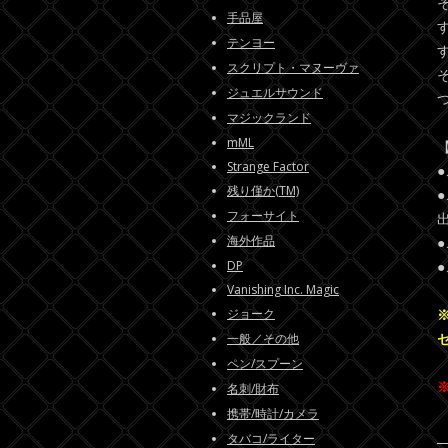
手品屋
テンヨー
スクリプト・マヌーヴァ
ジュエルサウンド
マジックランド
mML
Strange Factor
残り僅か(TM)
フォーサイト
海外作品
DP
Vanishing Inc. Magic
ジョーク
一般／その他
ペン/スプーン
名刺/財布
携帯/時計/カメラ
タバコ/ライター