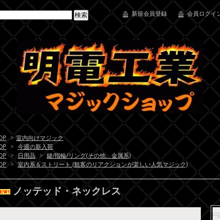
新規会員登録
会員ログイン
OP
>
室内向けマジック
OP
>
今週の新入荷
OP
>
日用品
>
鍵/指輪/リング(その他、金属系)
OP
>
室内系＆ストリート (観客のリアクションが楽しい人気マジック)
ノッテッド・ネックレス