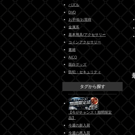
パズル
DVD
お手頃/お買得
金属系
基本用具/アクセサリー
コインアクセサリー
書籍
AICO
面白グッズ
防犯・セキュリティ
タグから探す
【今がチャンス！期間限定
品】
今週の新入荷
今週の再入荷