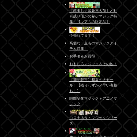
【蔵出し／緊急再入荷】どれ
も残り僅かの希少マジック特
集！【レアもの限定品】
今売れてます！
高価な一点ものマジックアイ
テム特集！
お手頃＆お買得
おもしろマジック＆その他！
【期間限定】初夏の大セー
ル！【残りわずか／早い者勝
ち！】
瞬間変化マジック＋アニメマ
ジック
コロナネタ・マジックシリー
ズ
ホームパーティー向けマジッ