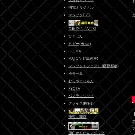
明電オリジナル
マジックDVD
益田克也／ATTO
ひぐぽん
ヒガー(Higar)
PROMA
MAJION(野島伸幸)
マジックエフェクト (藤原邦恭)
松井一真
むらやまじゅん
RYOTA
パノラマジック
クライス(Kreis)
伊賀丸商店
面白かんたんマジック