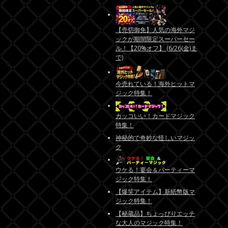
【売切御免】人気の海外マジ
ックが期間限定スーパーセー
ル！【20%オフ】 (6/26(金)ま
で)
今売れている！海外ヒットマ
ジック特集！
カッコいい！カードマジック
特集！
神秘的で奇妙な怪しいマジッ
ク
ウケる！宴会＆パーティーマ
ジック特集！
【爆笑アイテム】新紙幣版マ
ジック特集！
【秘蔵品】ちょっぴりエッチ
な大人のマジック特集！