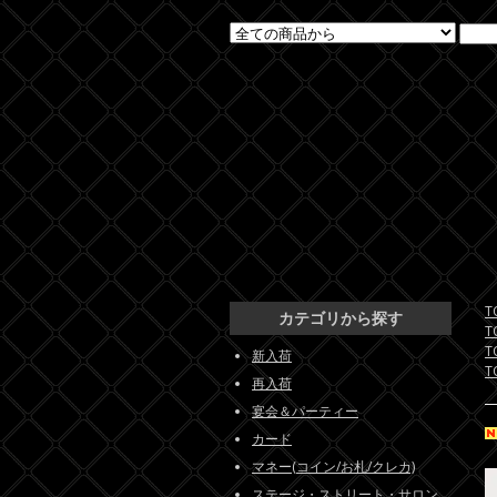
T
カテゴリから探す
T
T
新入荷
T
再入荷
宴会＆パーティー
カード
マネー(コイン/お札/クレカ)
ステージ・ストリート・サロン