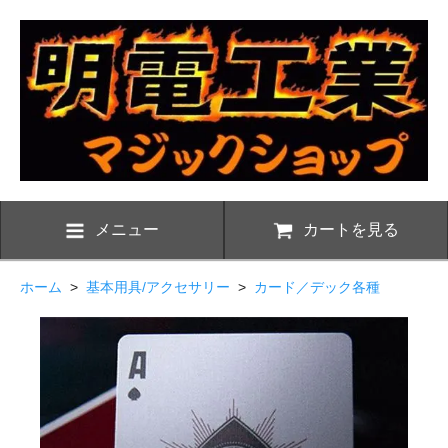
メニュー
カートを見る
ホーム
>
基本用具/アクセサリー
>
カード／デック各種