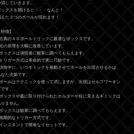
つ消していきます。
ボックスを開けると・・・なんと！
消えた３つのボールが現れます！
【特徴】
●古典の４Ｄボールトリックに最適なボックスです。
●元の原理を大幅に改善しています。
●ボックスは演技後に観客に調べてもらえます。
●トリガー方式は革命的で実に巧妙です。
●演技中に、いつギミックを発動させてボールを出現させるかは、
あなた次第です。
●ボールはテクニックを使って消しますが、出現はセルフワーキン
グです。
●ボックスや蓋に取り付けられたホルダーや目に見えるギミックは
ありません。
●ボックスは観客に調べてもらえます。
●画期的なトリガー方式です。
●インスタントで簡単なリセットです。