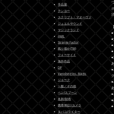
手品屋
テンヨー
スクリプト・マヌーヴァ
ジュエルサウンド
マジックランド
mML
Strange Factor
残り僅か(TM)
フォーサイト
海外作品
DP
Vanishing Inc. Magic
ジョーク
一般／その他
ペン/スプーン
名刺/財布
携帯/時計/カメラ
タバコ/ライター