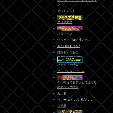
ク
アウトレット
クリスマス
ハロウィン
いっぺいChannelグッズ
今だけ特典付き!!
野菜＆くだもの
パーティー特集
プレミアムアイテム
今、売れてるテレビで流行り
のマジック特集
カード
マネー(コイン/お札/クレカ)
日用品