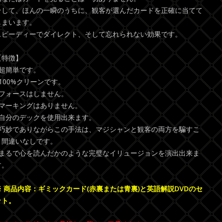
そして、ほんの一瞬のうちに、観客が選んだカードを正確に当てて
しまいます。
スピーディーでダイレクト、そして忘れられない効果です。
【特徴】
●超簡単です。
●100%クリーンです。
●フォースはしません。
●マーキングはありません。
●自分のデックを使用出来ます。
●巧妙でありながらこの手法は、マジシャンと観客の両方を騙すこ
と間違いなしです。
●まるで心を読んだかのような完璧なイリュージョンを演出出来ま
す。
※ 商品内容：ギミックカード(赤裏または青裏)と英語解説DVDのセ
ット。