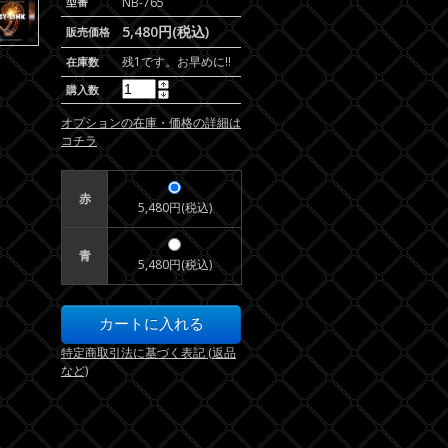
型番
NB-765
5,480円(税込)
販売価格
残1です。お早めに!!
在庫数
購入数
オプションの在庫・価格の詳細は
コチラ
赤
5,480円(税込)
青
5,480円(税込)
特定商取引法に基づく表記 (返品
など)