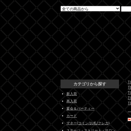
T
カテゴリから探す
T
T
新入荷
T
再入荷
T
宴会＆パーティー
カード
マネー(コイン/お札/クレカ)
ステージ・ストリート・サロン