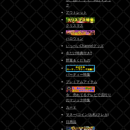
ク
アウトレット
クリスマス
ハロウィン
いっぺいChannelグッズ
今だけ特典付き!!
野菜＆くだもの
パーティー特集
プレミアムアイテム
今、売れてるテレビで流行り
のマジック特集
カード
マネー(コイン/お札/クレカ)
日用品