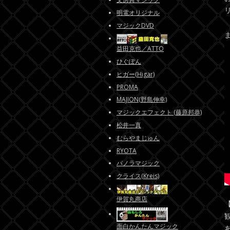
明電オリジナル
マジックDVD
益田克也／ATTO
ひぐぽん
ヒガー(Higar)
PROMA
MAJION(野島伸幸)
マジックエフェクト (藤原邦恭)
松井一真
むらやまじゅん
RYOTA
パノラマジック
クライス(Kreis)
伊賀丸商店
面白かんたんマジック