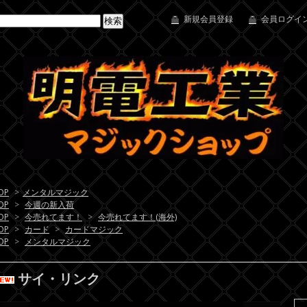
新規会員登録
会員ログイン
OP
>
メンタルマジック
OP
>
今週の新入荷
OP
>
今売れてます！
>
今売れてます！(海外)
OP
>
カード
>
カードマジック
OP
>
メンタルマジック
サイ・リンク