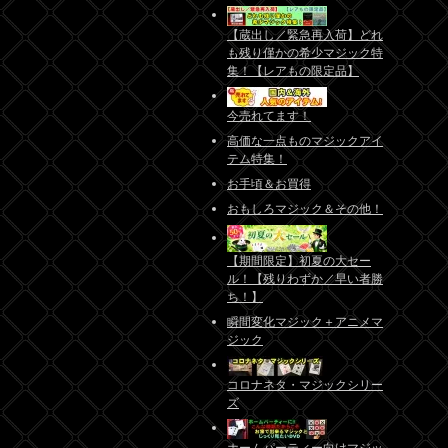
【蔵出し／緊急再入荷】どれ
も残り僅かの希少マジック特
集！【レアもの限定品】
今売れてます！
高価な一点ものマジックアイ
テム特集！
お手頃＆お買得
おもしろマジック＆その他！
【期間限定】初夏の大セー
ル！【残りわずか／早い者勝
ち！】
瞬間変化マジック＋アニメマ
ジック
コロナネタ・マジックシリー
ズ
ホームパーティー向けマジッ