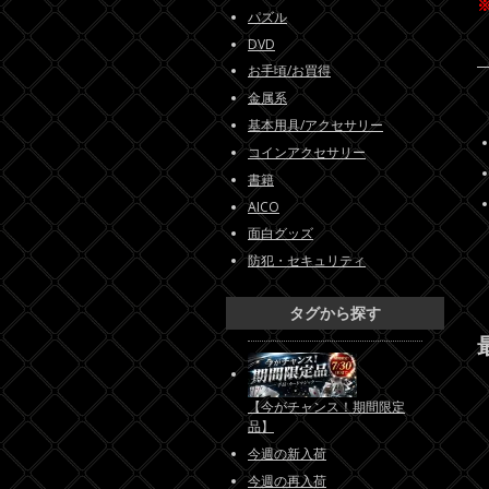
パズル
DVD
お手頃/お買得
金属系
基本用具/アクセサリー
コインアクセサリー
書籍
AICO
面白グッズ
防犯・セキュリティ
タグから探す
【今がチャンス！期間限定
品】
今週の新入荷
今週の再入荷