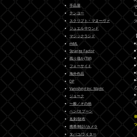
手品屋
テンヨー
スクリプト・マヌーヴァ
ジュエルサウンド
マジックランド
mML
Strange Factor
残り僅か(TM)
フォーサイト
海外作品
DP
Vanishing Inc. Magic
ジョーク
一般／その他
ペン/スプーン
名刺/財布
携帯/時計/カメラ
タバコ/ライター