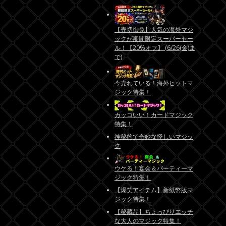
【売切御免】人気の海外マジ
ックが期間限定スーパーセー
ル！【20%オフ】 (6/26(金)ま
で)
今売れている！海外ヒットマ
ジック特集！
カッコいい！カードマジック
特集！
神秘的で奇妙な怪しいマジッ
ク
ウケる！宴会＆パーティーマ
ジック特集！
【爆笑アイテム】新紙幣版マ
ジック特集！
【秘蔵品】ちょっぴりエッチ
な大人のマジック特集！