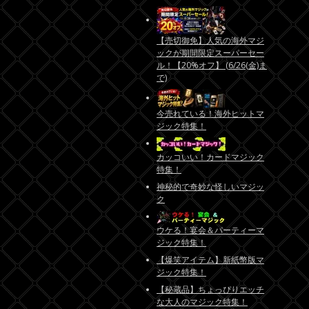
【売切御免】人気の海外マジ
ックが期間限定スーパーセー
ル！【20%オフ】 (6/26(金)ま
で)
今売れている！海外ヒットマ
ジック特集！
カッコいい！カードマジック
特集！
神秘的で奇妙な怪しいマジッ
ク
ウケる！宴会＆パーティーマ
ジック特集！
【爆笑アイテム】新紙幣版マ
ジック特集！
【秘蔵品】ちょっぴりエッチ
な大人のマジック特集！