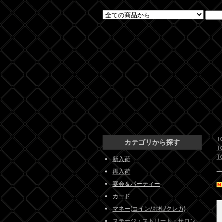
T
カテゴリから探す
T
T
新入荷
再入荷
宴会＆パーティー
カード
マネー(コイン/お札/クレカ)
ステージ・ストリート・サロン