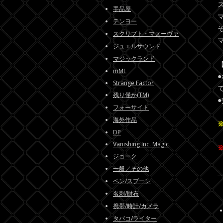
手品屋
テンヨー
スクリプト・マヌーヴァ
ジュエルサウンド
マジックランド
mML
Strange Factor
残り僅か(TM)
フォーサイト
海外作品
DP
Vanishing Inc. Magic
ジョーク
一般／その他
ペン/スプーン
名刺/財布
携帯/時計/カメラ
タバコ/ライター