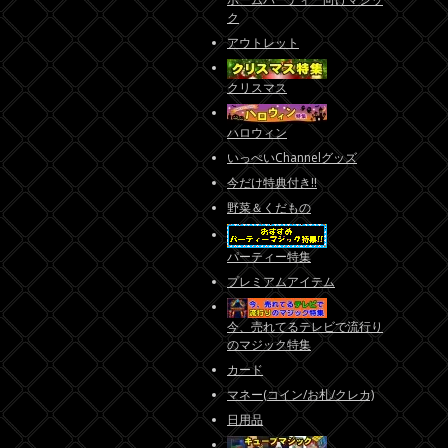
ク
アウトレット
クリスマス
ハロウィン
いっぺいChannelグッズ
今だけ特典付き!!
野菜＆くだもの
パーティー特集
プレミアムアイテム
今、売れてるテレビで流行り
のマジック特集
カード
マネー(コイン/お札/クレカ)
日用品