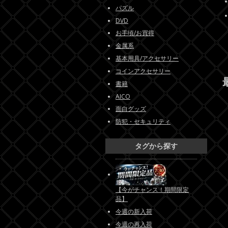
パズル
DVD
お手頃/お買得
金属系
基本用具/アクセサリー
コインアクセサリー
書籍
AICO
面白グッズ
防犯・セキュリティ
タグから探す
【今がチャンス！期間限定
品】
今週の新入荷
今週の再入荷