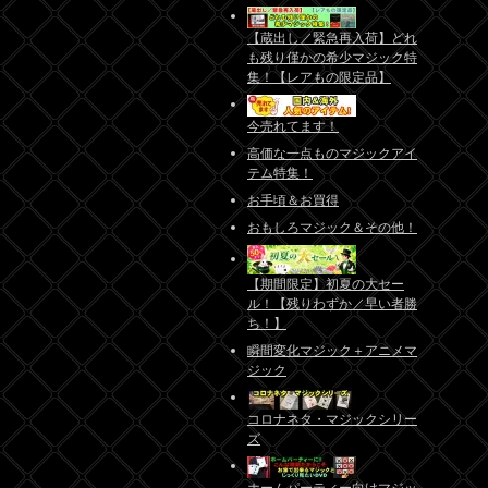
【蔵出し／緊急再入荷】どれ
も残り僅かの希少マジック特
集！【レアもの限定品】
今売れてます！
高価な一点ものマジックアイ
テム特集！
お手頃＆お買得
おもしろマジック＆その他！
【期間限定】初夏の大セー
ル！【残りわずか／早い者勝
ち！】
瞬間変化マジック＋アニメマ
ジック
コロナネタ・マジックシリー
ズ
ホームパーティー向けマジッ