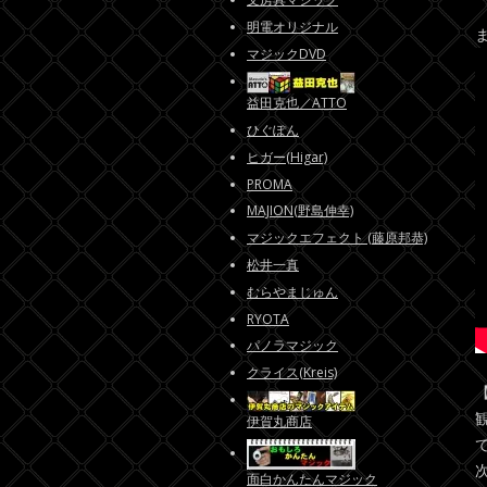
明電オリジナル
マジックDVD
益田克也／ATTO
ひぐぽん
ヒガー(Higar)
PROMA
MAJION(野島伸幸)
マジックエフェクト (藤原邦恭)
松井一真
むらやまじゅん
RYOTA
パノラマジック
クライス(Kreis)
伊賀丸商店
面白かんたんマジック