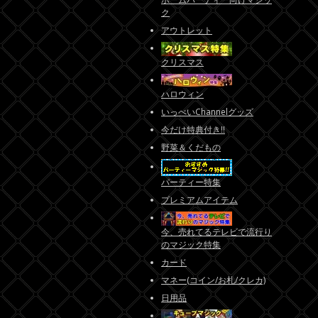
ク
アウトレット
クリスマス
ハロウィン
いっぺいChannelグッズ
今だけ特典付き!!
野菜＆くだもの
パーティー特集
プレミアムアイテム
今、売れてるテレビで流行り
のマジック特集
カード
マネー(コイン/お札/クレカ)
日用品