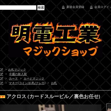
新規会員登録
会員ログイン
OP
>
お札マジック
OP
>
今週の新入荷
OP
>
カード
>
カードマジック
OP
>
マネー(コイン/お札/クレカ)
>
お札
アクロス (カードスルービル／裏色お任せ)