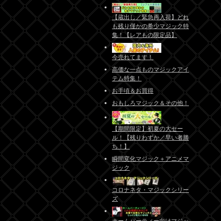
【蔵出し／緊急再入荷】どれ
も残り僅かの希少マジック特
集！【レアもの限定品】
今売れてます！
高価な一点ものマジックアイ
テム特集！
お手頃＆お買得
おもしろマジック＆その他！
【期間限定】初夏の大セー
ル！【残りわずか／早い者勝
ち！】
瞬間変化マジック＋アニメマ
ジック
コロナネタ・マジックシリー
ズ
ホームパーティー向けマジッ