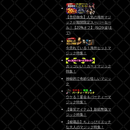
【売切御免】人気の海外マジ
ックが期間限定スーパーセー
ル！【20%オフ】 (6/26(金)ま
で)
今売れている！海外ヒットマ
ジック特集！
カッコいい！カードマジック
特集！
神秘的で奇妙な怪しいマジッ
ク
ウケる！宴会＆パーティーマ
ジック特集！
【爆笑アイテム】新紙幣版マ
ジック特集！
【秘蔵品】ちょっぴりエッチ
な大人のマジック特集！