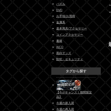
パズル
DVD
お手頃/お買得
金属系
基本用具/アクセサリー
コインアクセサリー
書籍
AICO
面白グッズ
防犯・セキュリティ
タグから探す
【今がチャンス！期間限定
品】
今週の新入荷
今週の再入荷