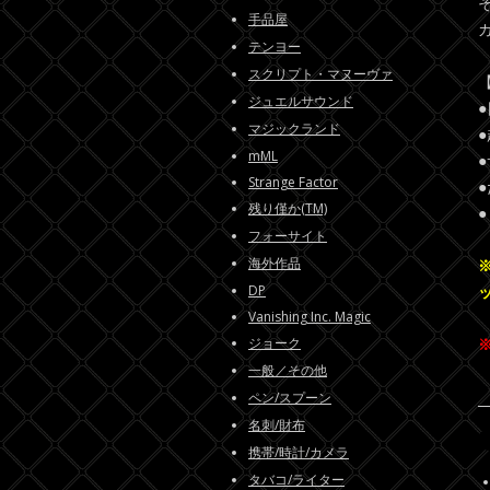
手品屋
テンヨー
スクリプト・マヌーヴァ
ジュエルサウンド
マジックランド
mML
Strange Factor
残り僅か(TM)
フォーサイト
海外作品
DP
Vanishing Inc. Magic
ジョーク
一般／その他
ペン/スプーン
名刺/財布
携帯/時計/カメラ
タバコ/ライター