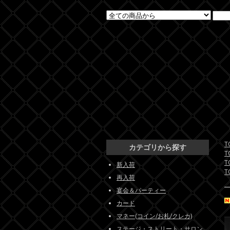
T
カテゴリから探す
T
T
新入荷
T
再入荷
宴会＆パーティー
カード
マネー(コイン/お札/クレカ)
ステージ・ストリート・サロン