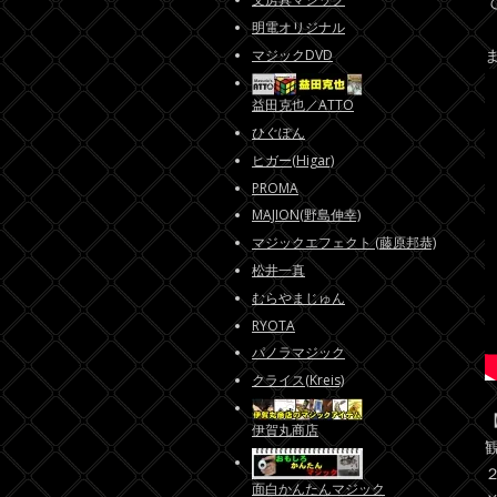
明電オリジナル
マジックDVD
益田克也／ATTO
ひぐぽん
ヒガー(Higar)
PROMA
MAJION(野島伸幸)
マジックエフェクト (藤原邦恭)
松井一真
むらやまじゅん
RYOTA
パノラマジック
クライス(Kreis)
伊賀丸商店
面白かんたんマジック