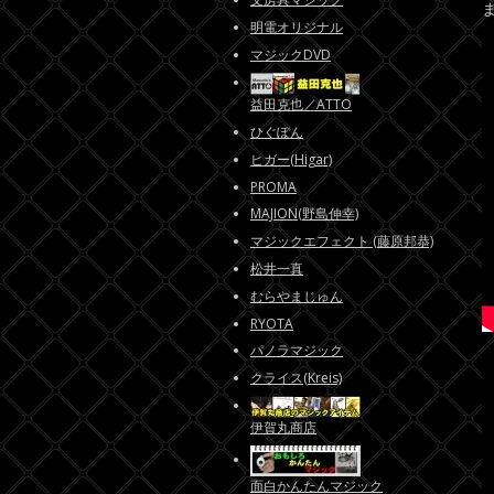
明電オリジナル
マジックDVD
益田克也／ATTO
ひぐぽん
ヒガー(Higar)
PROMA
MAJION(野島伸幸)
マジックエフェクト (藤原邦恭)
松井一真
むらやまじゅん
RYOTA
パノラマジック
クライス(Kreis)
伊賀丸商店
面白かんたんマジック