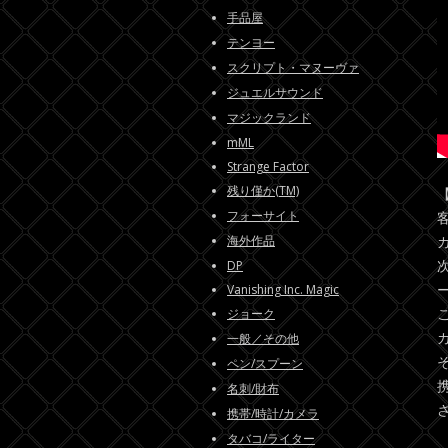
手品屋
テンヨー
スクリプト・マヌーヴァ
ジュエルサウンド
マジックランド
mML
Strange Factor
残り僅か(TM)
フォーサイト
海外作品
DP
Vanishing Inc. Magic
ジョーク
一般／その他
ペン/スプーン
名刺/財布
携帯/時計/カメラ
タバコ/ライター