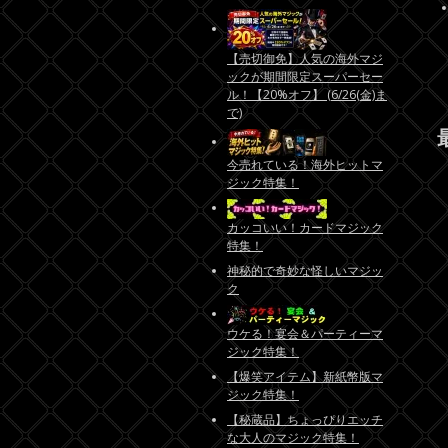
【売切御免】人気の海外マジ
ックが期間限定スーパーセー
ル！【20%オフ】 (6/26(金)ま
で)
今売れている！海外ヒットマ
ジック特集！
カッコいい！カードマジック
特集！
神秘的で奇妙な怪しいマジッ
ク
ウケる！宴会＆パーティーマ
ジック特集！
【爆笑アイテム】新紙幣版マ
ジック特集！
【秘蔵品】ちょっぴりエッチ
な大人のマジック特集！