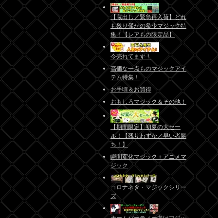
【蔵出し／緊急再入荷】どれ
も残り僅かの希少マジック特
集！【レアもの限定品】
今売れてます！
高価な一点ものマジックアイ
テム特集！
お手頃＆お買得
おもしろマジック＆その他！
【期間限定】初夏の大セー
ル！【残りわずか／早い者勝
ち！】
瞬間変化マジック＋アニメマ
ジック
コロナネタ・マジックシリー
ズ
ホームパーティー向けマジッ