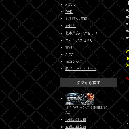
パズル
DVD
お手頃/お買得
金属系
基本用具/アクセサリー
コインアクセサリー
書籍
AICO
面白グッズ
防犯・セキュリティ
タグから探す
【今がチャンス！期間限定
品】
今週の新入荷
今週の再入荷