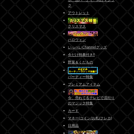
ク
アウトレット
クリスマス
ハロウィン
いっぺいChannelグッズ
今だけ特典付き!!
野菜＆くだもの
パーティー特集
プレミアムアイテム
今、売れてるテレビで流行り
のマジック特集
カード
マネー(コイン/お札/クレカ)
日用品