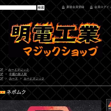
新規会員登録
会員ログイン
OP
>
カードマジック
OP
>
今週の新入荷
OP
>
カード
>
カードマジック
ネポムク