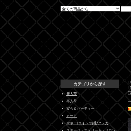
T
カテゴリから探す
T
T
新入荷
再入荷
宴会＆パーティー
カード
マネー(コイン/お札/クレカ)
ステージ・ストリート・サロン