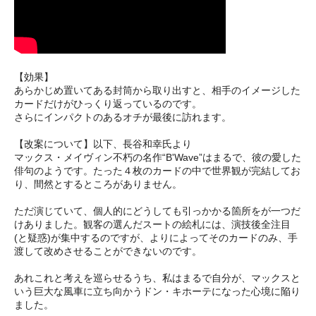
【効果】
あらかじめ置いてある封筒から取り出すと、相手のイメージした
カードだけがひっくり返っているのです。
さらにインパクトのあるオチが最後に訪れます。
【改案について】以下、長谷和幸氏より
マックス・メイヴィン不朽の名作“B'Wave”はまるで、彼の愛した
俳句のようです。たった４枚のカードの中で世界観が完結してお
り、間然とするところがありません。
ただ演じていて、個人的にどうしても引っかかる箇所をが一つだ
けありました。観客の選んだスートの絵札には、演技後全注目
(と疑惑)が集中するのですが、よりによってそのカードのみ、手
渡して改めさせることができないのです。
あれこれと考えを巡らせるうち、私はまるで自分が、マックスと
いう巨大な風車に立ち向かうドン・キホーテになった心境に陥り
ました。