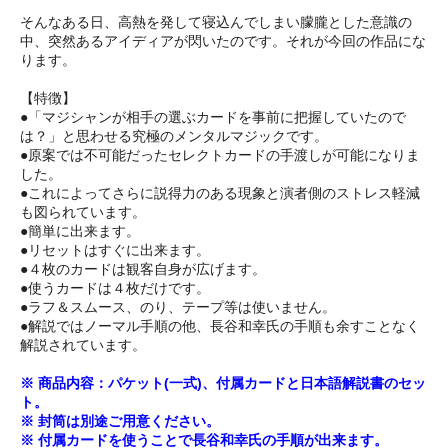
そんなある日、高熱を発して寝込んでしまい朦朧とした意識の
中、突然あるアイディアが閃いたのです。それが今回の作品にな
ります。
【特徴】
●「マジシャンが相手の選ぶカードを事前に把握していたので
は？」と思わせる究極のメンタルマジックです。
●原案では不可能だったセレクトカードの手渡しが可能になりま
した。
●これによってさらに説得力のある現象と演者側のストレス軽減
も図られています。
●簡単に出来ます。
●リセットはすぐに出来ます。
●４枚のカードは観客自身が広げます。
●使うカードは４枚だけです。
●ラフ＆スムース、のり、テープ等は使いません。
●解説ではノーマル手順の他、長谷和幸氏の手順も余すことなく
解説されています。
※ 商品内容：パケット(一式)、付属カードと日本語解説書のセッ
ト。
※ 封筒は別途ご用意ください。
※ 付属カードを使うことで長谷和幸氏の手順が出来ます。