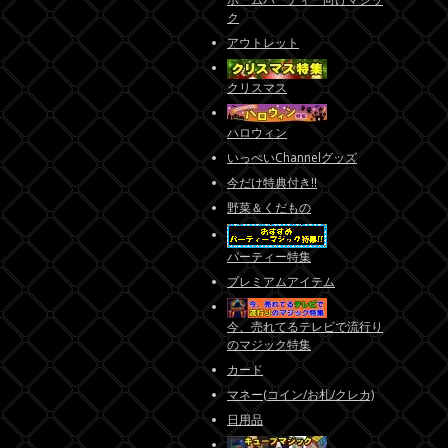
ク
アウトレット
クリスマス
ハロウィン
いっぺいChannelグッズ
今だけ特典付き!!
野菜＆くだもの
パーティー特集
プレミアムアイテム
今、売れてるテレビで流行り
のマジック特集
カード
マネー(コイン/お札/クレカ)
日用品