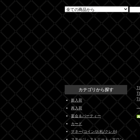
T
カテゴリから探す
T
T
新入荷
再入荷
宴会＆パーティー
カード
マネー(コイン/お札/クレカ)
ステージ・ストリート・サロン