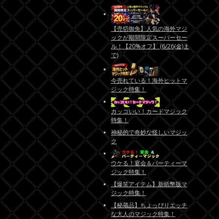
【売切御免】人気の海外マジ
ックが期間限定スーパーセー
ル！【20%オフ】 (6/26(金)ま
で)
今売れている！海外ヒットマ
ジック特集！
カッコいい！カードマジック
特集！
神秘的で奇妙な怪しいマジッ
ク
ウケる！宴会＆パーティーマ
ジック特集！
【爆笑アイテム】新紙幣版マ
ジック特集！
【秘蔵品】ちょっぴりエッチ
な大人のマジック特集！