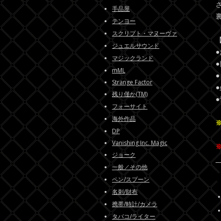
手品屋
テンヨー
スクリプト・マヌーヴァ
ジュエルサウンド
マジックランド
mML
Strange Factor
残り僅か(TM)
フォーサイト
海外作品
DP
Vanishing Inc. Magic
ジョーク
一般／その他
ペン/スプーン
名刺/財布
携帯/時計/カメラ
タバコ/ライター