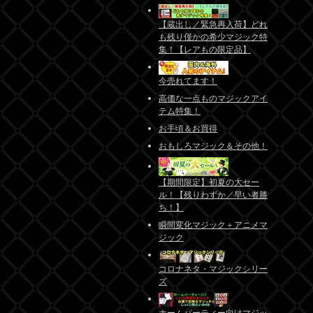
【蔵出し／緊急再入荷】どれ
も残り僅かの希少マジック特
集！【レアもの限定品】
今売れてます！
高価な一点ものマジックアイ
テム特集！
お手頃＆お買得
おもしろマジック＆その他！
【期間限定】初夏の大セー
ル！【残りわずか／早い者勝
ち！】
瞬間変化マジック＋アニメマ
ジック
コロナネタ・マジックシリー
ズ
ホームパーティー向けマジッ