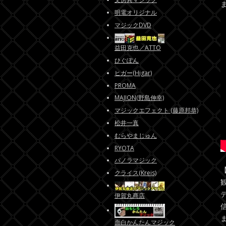
明電オリジナル
マジックDVD
益田克也／ATTO
ひぐぽん
ヒガー(Higar)
PROMA
MAJION(野島伸幸)
マジックエフェクト (藤原邦恭)
松井一真
むらやまじゅん
RYOTA
パノラマジック
クライス(Kreis)
伊賀丸商店
面白かんたんマジック