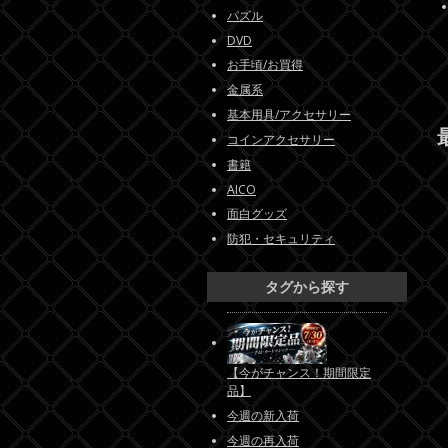
パズル
DVD
お手頃/お買得
金属系
基本用具/アクセサリー
コインアクセサリー
書籍
AICO
面白グッズ
防犯・セキュリティ
タグから探す
【今がチャンス！期間限定
品】
今週の新入荷
今週の再入荷