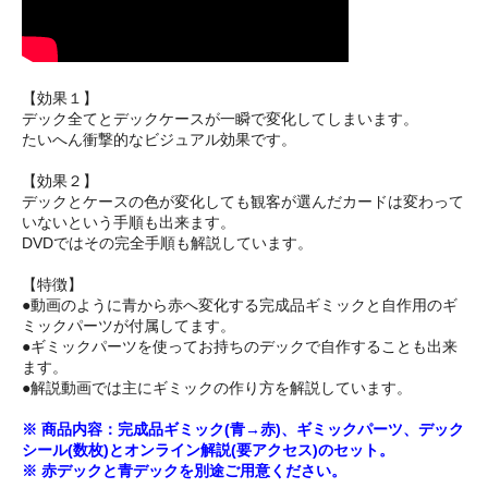
【効果１】
デック全てとデックケースが一瞬で変化してしまいます。
たいへん衝撃的なビジュアル効果です。
【効果２】
デックとケースの色が変化しても観客が選んだカードは変わって
いないという手順も出来ます。
DVDではその完全手順も解説しています。
【特徴】
●動画のように青から赤へ変化する完成品ギミックと自作用のギ
ミックパーツが付属してます。
●ギミックパーツを使ってお持ちのデックで自作することも出来
ます。
●解説動画では主にギミックの作り方を解説しています。
※ 商品内容：完成品ギミック(青→赤)、ギミックパーツ、デック
シール(数枚)とオンライン解説(要アクセス)のセット。
※ 赤デックと青デックを別途ご用意ください。