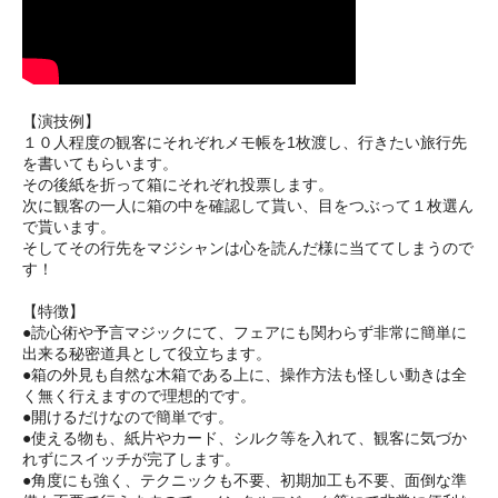
【演技例】
１０人程度の観客にそれぞれメモ帳を1枚渡し、行きたい旅行先
を書いてもらいます。
その後紙を折って箱にそれぞれ投票します。
次に観客の一人に箱の中を確認して貰い、目をつぶって１枚選ん
で貰います。
そしてその行先をマジシャンは心を読んだ様に当ててしまうので
す！
【特徴】
●読心術や予言マジックにて、フェアにも関わらず非常に簡単に
出来る秘密道具として役立ちます。
●箱の外見も自然な木箱である上に、操作方法も怪しい動きは全
く無く行えますので理想的です。
●開けるだけなので簡単です。
●使える物も、紙片やカード、シルク等を入れて、観客に気づか
れずにスイッチが完了します。
●角度にも強く、テクニックも不要、初期加工も不要、面倒な準