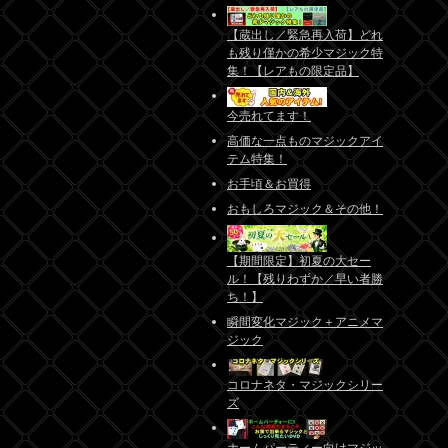
【蔵出し／緊急再入荷】どれ
も残り僅かの希少マジック特
集！【レアもの限定品】
今売れてます！
高価な一点ものマジックアイ
テム特集！
お手頃＆お買得
おもしろマジック＆その他！
【期間限定】初夏の大セー
ル！【残りわずか／早い者勝
ち！】
瞬間変化マジック＋アニメマ
ジック
コロナネタ・マジックシリー
ズ
ホームパーティー向けマジッ