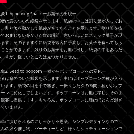
象1. Appearing Snack ーお菓子の出現ー
演者は窓のついた紙袋を示します。紙袋の中には割り箸が入ってお
り、割り箸を動かして紙袋が空であることを示します。割り箸を抜
いておまじないをかけた次の瞬間、窓いっぱいにスナック菓子が現
れます。そのまますぐに紙袋を観客に手渡し、お菓子を食べてもら
うことができます。残りのお菓子をお皿に出し、紙袋の中をあらた
めますが、怪しいところは見つかりません。
象2. Seed to popcorn ー種からポップコーンへの変化ー
演者は窓のついた紙袋を示します。中にはポップコーンの種が入っ
ています。紙袋の口を手で塞ぎ、一振りした次の瞬間、種がポップ
コーンに変化してしまいます。ポップコーンはお皿に移し、そのま
ま観客に提供します。もちろん、ポップコーンに種はほとんど混ざ
っていません。
簡単に演じられるのにしっかり不思議。シンプルデザインなので、
飲みの席や催し物、パーティーなど、様々なシュチュエーションで