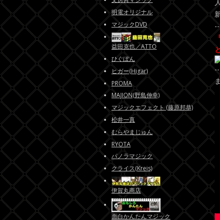
明電オリジナル
マジックDVD
--
益田克也／ATTO
ひぐぽん
--
ヒガー(Higar)
PROMA
MAJION(野島伸幸)
マジックエフェクト (藤原邦恭)
松井一真
むらやまじゅん
RYOTA
パノラマジック
クライス(Kreis)
伊賀丸商店
面白かんたんマジック