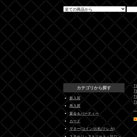
T
カテゴリから探す
T
T
新入荷
T
再入荷
宴会＆パーティー
カード
マネー(コイン/お札/クレカ)
ステージ・ストリート・サロン