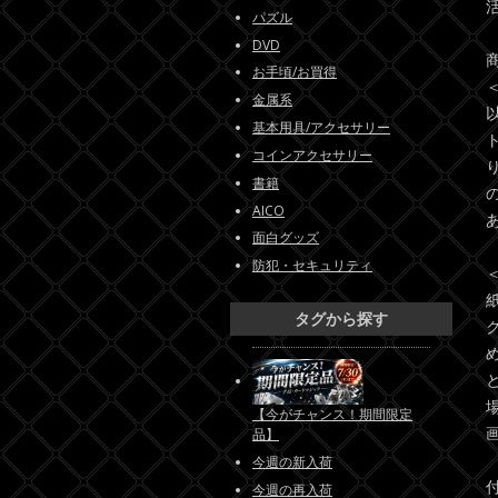
パズル
DVD
お手頃/お買得
金属系
基本用具/アクセサリー
コインアクセサリー
書籍
AICO
面白グッズ
防犯・セキュリティ
タグから探す
【今がチャンス！期間限定
品】
今週の新入荷
今週の再入荷