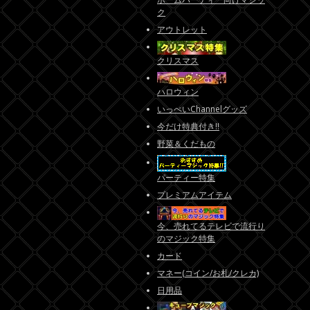
ク
アウトレット
クリスマス
ハロウィン
いっぺいChannelグッズ
今だけ特典付き!!
野菜＆くだもの
パーティー特集
プレミアムアイテム
今、売れてるテレビで流行り
のマジック特集
カード
マネー(コイン/お札/クレカ)
日用品