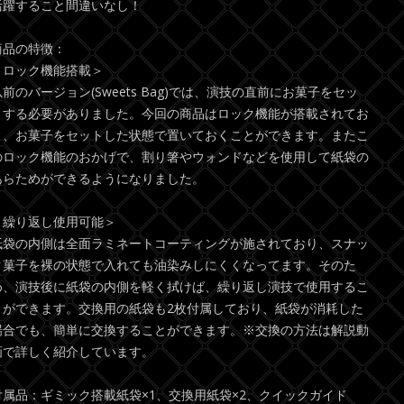
活躍すること間違いなし！
商品の特徴：
＜ロック機能搭載＞
以前のバージョン(Sweets Bag)では、演技の直前にお菓子をセッ
トする必要がありました。今回の商品はロック機能が搭載されてお
り、お菓子をセットした状態で置いておくことができます。またこ
のロック機能のおかげで、割り箸やウォンドなどを使用して紙袋の
あらためができるようになりました。
＜繰り返し使用可能＞
紙袋の内側は全面ラミネートコーティングが施されており、スナッ
ク菓子を裸の状態で入れても油染みしにくくなってます。そのた
め、演技後に紙袋の内側を軽く拭けば、繰り返し演技で使用するこ
とができます。交換用の紙袋も2枚付属しており、紙袋が消耗した
場合でも、簡単に交換することができます。※交換の方法は解説動
画で詳しく紹介しています。
付属品：ギミック搭載紙袋×1、交換用紙袋×2、クイックガイド