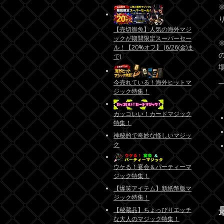
【売切御免】人気の海外マジ
ックが期間限定スーパーセー
ル！【20%オフ】 (6/26(金)ま
で)
今売れている！海外ヒットマ
ジック特集！
カッコいい！カードマジック
特集！
神秘的で奇妙な怪しいマジッ
ク
ウケる！宴会＆パーティーマ
ジック特集！
【爆笑アイテム】新紙幣版マ
ジック特集！
【秘蔵品】ちょっぴりエッチ
な大人のマジック特集！