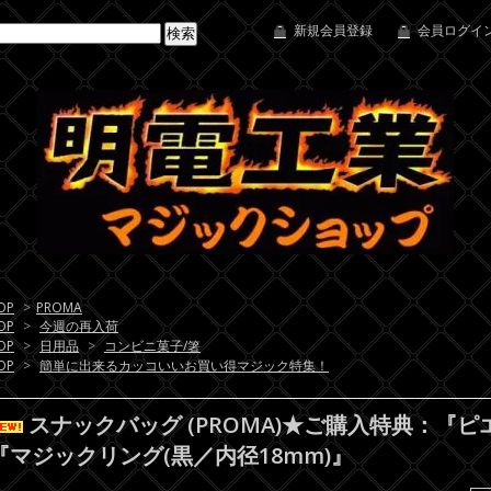
新規会員登録
会員ログイン
OP
>
PROMA
OP
>
今週の再入荷
OP
>
日用品
>
コンビニ菓子/箸
OP
>
簡単に出来るカッコいいお買い得マジック特集！
スナックバッグ (PROMA)★ご購入特典：『
『マジックリング(黒／内径18mm)』