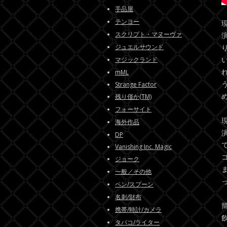
手品屋
テンヨー
現
スクリプト・マヌーヴァ
ジュエルサウンド
マジックランド
mML
Strange Factor
残り僅か(TM)
フォーサイト
現
海外作品
DP
Vanishing Inc. Magic
ジョーク
一般／その他
ペン/スプーン
名刺/財布
携帯/時計/カメラ
タバコ/ライター