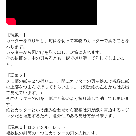
【現象１】
カッターを取り出し、封筒を切って本物のカッターであることを
示します。
カッターから刃だけを取り出し、封筒に入れます。
その封筒を、中の刃もろとも一瞬で握り潰して消してしまいま
す。
【現象２】
メモ帳の紙を２つ折りにし、間にカッターの刃を挟んで観客に紙
の上部をつまんで持ってもらいます。（刃は紙の左右からはみ出
て見えています。）
そのカッターの刃を、紙ごと勢いよく握り潰して消してしまいま
す。
紙とカッターという組み合わせから観客は刃が紙を貫通するマジ
ックだと連想するため、意外性のある見せ方が出来ます。
【現象３】ロシアンルーレット
複数枚の封筒の１つにカッターの刃を入れます。