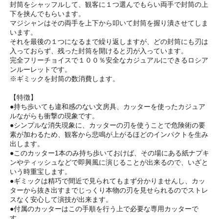
封筒をシャッフルして、観客に１つ選んでもらい両手で封筒の上
下を挟んでもらいます。
マジシャンはその両手を上下から叩いて封筒を握り潰させてしま
います。
それを最後の１つになるまで繰り返しますが、どの封筒にも刃は
入っておらず、残った封筒を開けると刃が入っています。
完全フリーチョイスで１００％安全なカジュアルにできるロシア
ンルーレットです。
※ギミックを封筒の数消費します。
【特徴】
●持ち歩いても違和感のない文房具、カッターを使ったカジュア
ルながらも衝撃の現象です。
●シンプルな消失現象に、カッターの刃を使うことで危険術の要
素が加わるため、観客から悲鳴が上がるほどのインパクトを生み
出します。
●このカッター1本のみ持ち歩いておけば、その場にある紙ナプキ
ンやティッシュなどで即興風に演じることが出来るので、いざと
いう時重宝します。
●ギミックは精巧で間近で見られてもまず分かりませんし、カッ
ターから抜き出すまでじっくり本物の刃を見せられるのでストレ
スなく安心して演技が出来ます。
●付属のカッターはこの手順を行う上で必要な専用カッターで
す。