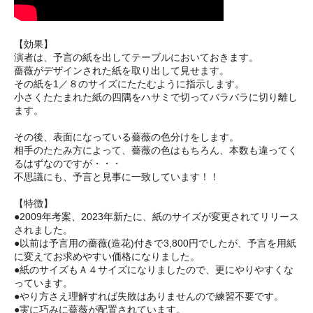
【効果】
演者は、予言の紙を出してテーブルにおいておきます。
薔薇がデザインされた紙を取り出して見せます。
その紙を1／８のサイズにたたむように指示します。
小さくたたまれた紙の四隅をハサミで切ってバラバラに切り離し
ます。
その後、表面になっている薔薇の色分けをします。
相手のたたみ方によって、薔薇の色はもちろん、本数も違ってく
るはずなのですが・・・
不思議にも、予言と見事に一致しています！！
【特徴】
●2009年考案、2023年新たに、紙のサイズが変更されてリリース
されました。
●以前は予言用の薔薇(造花)付きで3,800円でしたが、予言を用紙
に変えてお求めやすい価格になりました。
●紙のサイズもＡ４サイズになりましたので、更にやりやすくな
っています。
●やり方さえ理解すれば失敗はありませんので練習不要です。
●実に巧みに薔薇が配置されています。